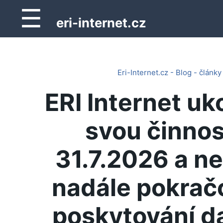
☰
eri-internet.cz
Eri-Internet.cz - Blog - články
ERI Internet uk
svou činnos
31.7.2026 a n
nadále pokrač
poskytování d