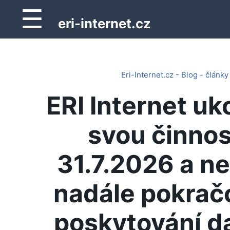
☰
eri-internet.cz
Eri-Internet.cz - Blog - články
ERI Internet uk
svou činnos
31.7.2026 a n
nadále pokrač
poskytování d