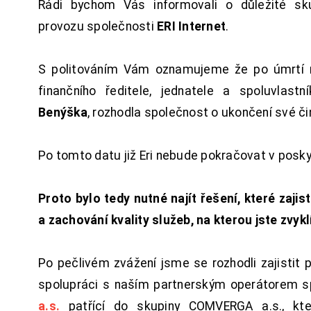
Rádi bychom Vás informovali o důležité sku
provozu společnosti
ERI Internet
.
S politováním Vám oznamujeme že po úmrtí 
finančního ředitele, jednatele a spoluvlast
Benýška
, rozhodla společnost o ukončení své či
Po tomto datu již Eri nebude pokračovat v posk
Proto bylo tedy nutné najít řešení, které zajist
a zachování kvality služeb, na kterou jste zvykl
Po pečlivém zvážení jsme se rozhodli zajistit 
spolupráci s naším partnerským operátorem s
a.s.
patřící do skupiny COMVERGA a.s., kte