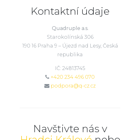
Kontaktní údaje
Quadruple a.s.
Starokolínská 306
190 16 Praha 9 – Újezd nad Lesy, Česká
republika
IČ: 24813745
+420 234 496 070
podpora@q-cz.cz
Navštivte nás v
Hradci Králové
nebo