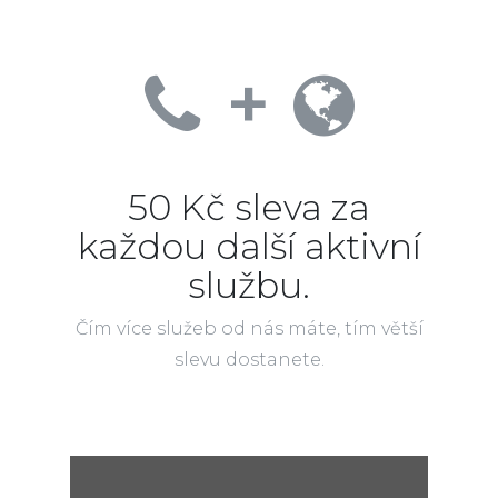
+
50 Kč sleva za
každou další aktivní
službu.
Čím více služeb od nás máte, tím větší
slevu dostanete.