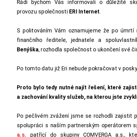
Rádi bychom Vás informovali o důležité sku
provozu společnosti
ERI Internet
.
S politováním Vám oznamujeme že po úmrtí 
finančního ředitele, jednatele a spoluvlast
Benýška
, rozhodla společnost o ukončení své či
Po tomto datu již Eri nebude pokračovat v posk
Proto bylo tedy nutné najít řešení, které zajist
a zachování kvality služeb, na kterou jste zvykl
Po pečlivém zvážení jsme se rozhodli zajistit 
spolupráci s naším partnerským operátorem s
a.s.
patřící do skupiny COMVERGA a.s., kte