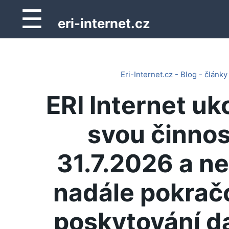
☰
eri-internet.cz
Eri-Internet.cz - Blog - články
ERI Internet uk
svou činnos
31.7.2026 a n
nadále pokrač
poskytování d