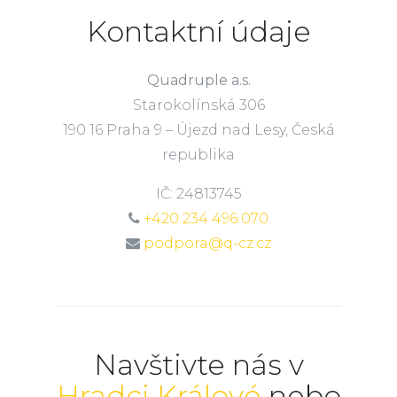
Kontaktní údaje
Quadruple a.s.
Starokolínská 306
190 16 Praha 9 – Újezd nad Lesy, Česká
republika
IČ: 24813745
+420 234 496 070
podpora@q-cz.cz
Navštivte nás v
Hradci Králové
nebo