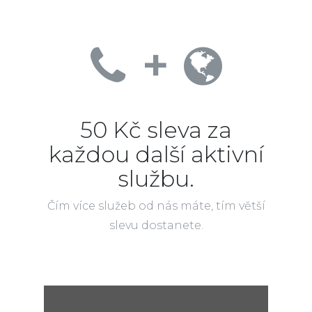
+
50 Kč sleva za
každou další aktivní
službu.
Čím více služeb od nás máte, tím větší
slevu dostanete.