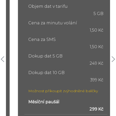
Objem dat v tarifu
5 GB
Cena za minutu volání
1,50 Kč
Cena za SMS
1,50 Kč
Dokup dat 5 GB
249 Kč
Dokup dat 10 GB
399 Kč
Možnost přikoupit zvýhodněné balíčky
Měsíční paušál
299 Kč