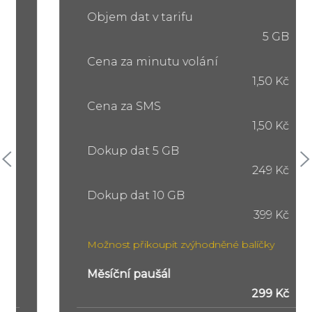
Objem dat v tarifu
5 GB
Cena za minutu volání
1,50 Kč
Cena za SMS
1,50 Kč
Dokup dat 5 GB
249 Kč
Dokup dat 10 GB
399 Kč
Možnost přikoupit zvýhodněné balíčky
Měsíční paušál
299 Kč