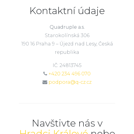
Kontaktní údaje
Quadruple a.s.
Starokolínská 306
190 16 Praha 9 – Újezd nad Lesy, Česká
republika
IČ: 24813745
+420 234 496 070
podpora@q-cz.cz
Navštivte nás v
Hradci Králové
nebo