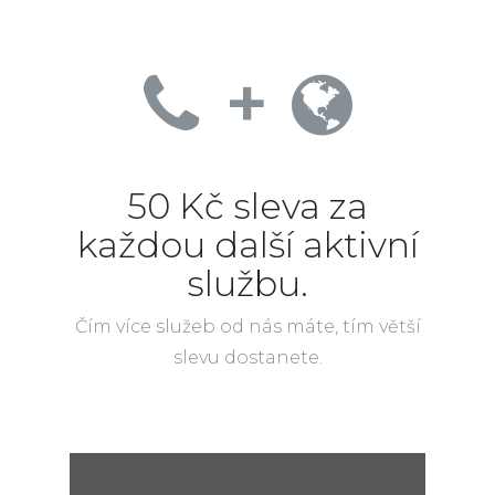
+
50 Kč sleva za
každou další aktivní
službu.
Čím více služeb od nás máte, tím větší
slevu dostanete.