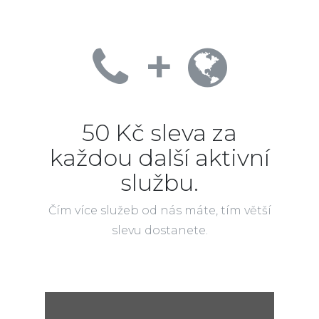
+
50 Kč sleva za
každou další aktivní
službu.
Čím více služeb od nás máte, tím větší
slevu dostanete.