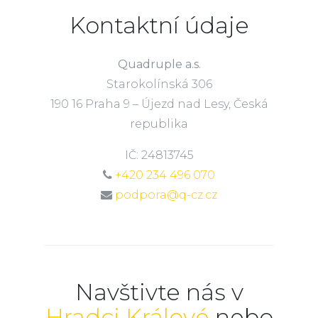
Kontaktní údaje
Quadruple a.s.
Starokolínská 306
190 16 Praha 9 – Újezd nad Lesy, Česká
republika
IČ: 24813745
+420 234 496 070
podpora@q-cz.cz
Navštivte nás v
Hradci Králové
nebo