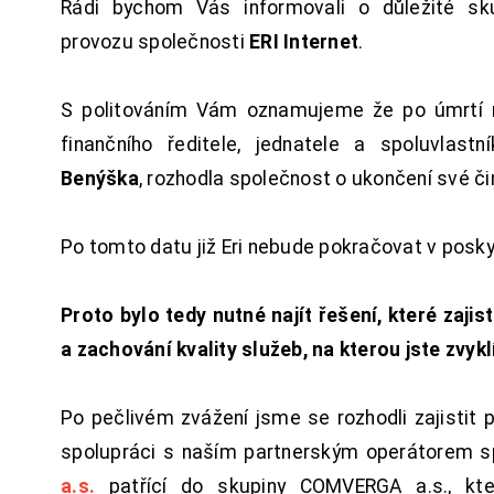
Rádi bychom Vás informovali o důležité sku
provozu společnosti
ERI Internet
.
S politováním Vám oznamujeme že po úmrtí 
finančního ředitele, jednatele a spoluvlast
Benýška
, rozhodla společnost o ukončení své či
Po tomto datu již Eri nebude pokračovat v posk
Proto bylo tedy nutné najít řešení, které zajist
a zachování kvality služeb, na kterou jste zvykl
Po pečlivém zvážení jsme se rozhodli zajistit 
spolupráci s naším partnerským operátorem s
a.s.
patřící do skupiny COMVERGA a.s., kte