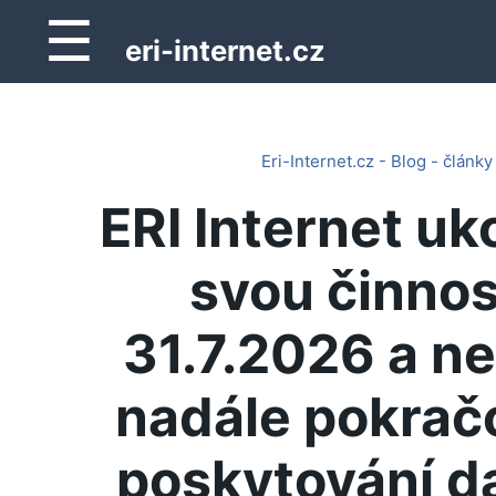
☰
eri-internet.cz
Eri-Internet.cz - Blog - články
ERI Internet uk
svou činnos
31.7.2026 a n
nadále pokrač
poskytování d