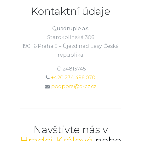
Kontaktní údaje
Quadruple a.s.
Starokolínská 306
190 16 Praha 9 – Újezd nad Lesy, Česká
republika
IČ: 24813745
+420 234 496 070
podpora@q-cz.cz
Navštivte nás v
Hradci Králové
nebo