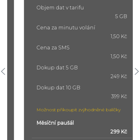
Objem dat v tarifu
5 GB
Cena za minutu volání
1,50 Kč
Cena za SMS
1,50 Kč
Dokup dat 5 GB
249 Kč
Dokup dat 10 GB
399 Kč
Možnost přikoupit zvýhodněné balíčky
Měsíční paušál
299 Kč