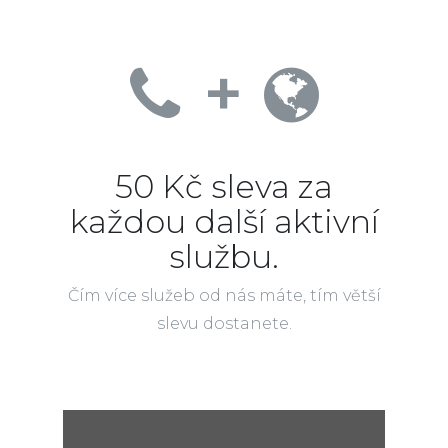
+
50 Kč sleva za
každou další aktivní
službu.
Čím více služeb od nás máte, tím větší
slevu dostanete.