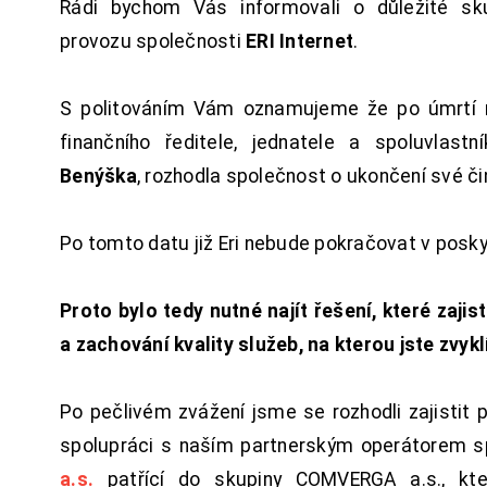
Rádi bychom Vás informovali o důležité sku
provozu společnosti
ERI Internet
.
S politováním Vám oznamujeme že po úmrtí 
finančního ředitele, jednatele a spoluvlast
Benýška
, rozhodla společnost o ukončení své či
Po tomto datu již Eri nebude pokračovat v posk
Proto bylo tedy nutné najít řešení, které zajist
a zachování kvality služeb, na kterou jste zvykl
Po pečlivém zvážení jsme se rozhodli zajistit 
spolupráci s naším partnerským operátorem s
a.s.
patřící do skupiny COMVERGA a.s., kte