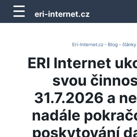
☰
eri-internet.cz
Eri-Internet.cz - Blog - články
ERI Internet uk
svou činnos
31.7.2026 a n
nadále pokrač
poskytování d