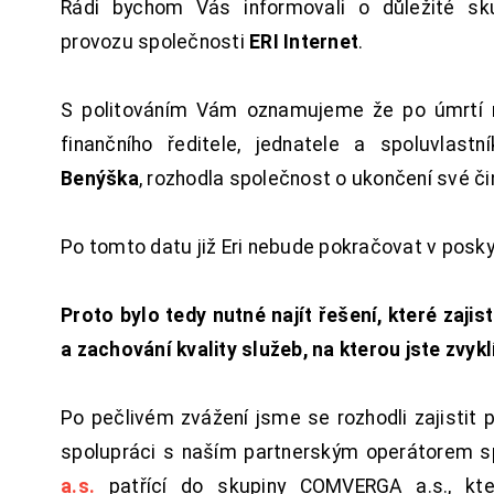
Rádi bychom Vás informovali o důležité sku
provozu společnosti
ERI Internet
.
S politováním Vám oznamujeme že po úmrtí 
finančního ředitele, jednatele a spoluvlast
Benýška
, rozhodla společnost o ukončení své či
Po tomto datu již Eri nebude pokračovat v posk
Proto bylo tedy nutné najít řešení, které zajist
a zachování kvality služeb, na kterou jste zvykl
Po pečlivém zvážení jsme se rozhodli zajistit 
spolupráci s naším partnerským operátorem s
a.s.
patřící do skupiny COMVERGA a.s., kte