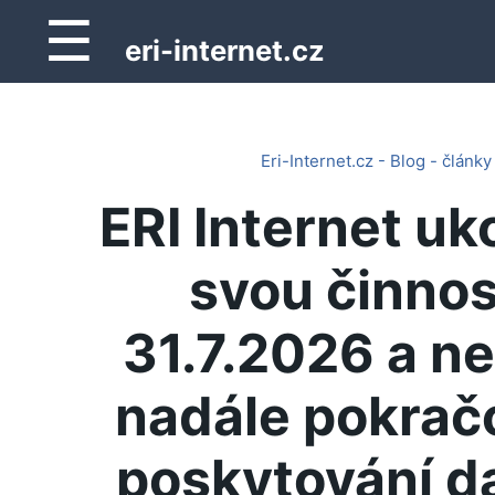
☰
eri-internet.cz
Eri-Internet.cz - Blog - články
ERI Internet uk
svou činnos
31.7.2026 a n
nadále pokrač
poskytování d