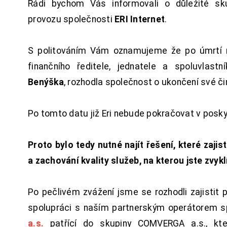
Rádi bychom Vás informovali o důležité sku
provozu společnosti
ERI Internet
.
S politováním Vám oznamujeme že po úmrtí 
finančního ředitele, jednatele a spoluvlast
Benýška
, rozhodla společnost o ukončení své či
Po tomto datu již Eri nebude pokračovat v posk
Proto bylo tedy nutné najít řešení, které zajist
a zachování kvality služeb, na kterou jste zvykl
Po pečlivém zvážení jsme se rozhodli zajistit 
spolupráci s naším partnerským operátorem s
a.s.
patřící do skupiny COMVERGA a.s., kte