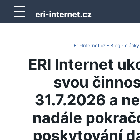
☰
eri-internet.cz
Eri-Internet.cz - Blog - články
ERI Internet uk
svou činnos
31.7.2026 a n
nadále pokrač
poskytování d