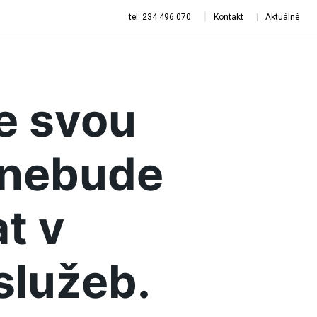
tel: 234 496 070
Kontakt
Aktuálně
je svou
a nebude
t v
služeb.