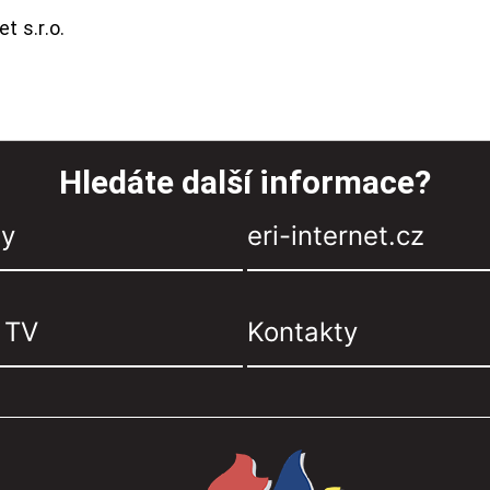
t s.r.o.
Hledáte další informace?
zy
eri-internet.cz
, TV
Kontakty