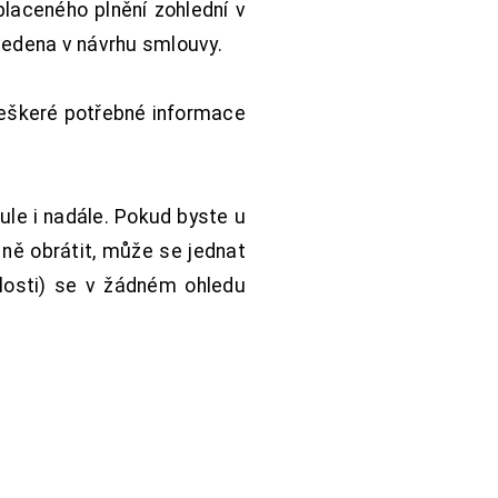
aceného plnění zohlední v
vedena v návrhu smlouvy.
Veškeré potřebné informace
ule i nadále. Pokud byste u
 ně obrátit, může se jednat
hlosti) se v žádném ohledu