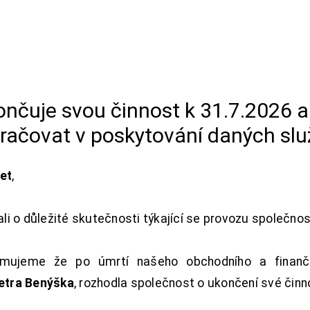
končuje svou činnost k 31.7.2026 
račovat v poskytování daných slu
net
,
i o důležité skutečnosti týkající se provozu společno
ujeme že po úmrtí našeho obchodního a finanční
Petra Benýška
, rozhodla společnost o ukončení své činn