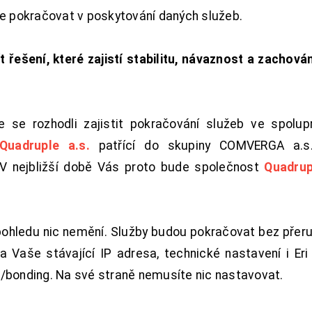
de pokračovat v poskytování daných služeb.
t řešení, které zajistí stabilitu, návaznost a zachován
 se rozhodli zajistit pokračování služeb ve spolu
Quadruple a.s.
patřící do skupiny COMVERGA a.s.,
. V nejbližší době Vás proto bude společnost
Quadrup
pohledu nic nemění. Služby budou pokračovat bez přeru
 Vaše stávající IP adresa, technické nastavení i Eri L
/bonding. Na své straně nemusíte nic nastavovat.