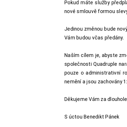
Pokud máte služby předpl
nové smlouvě formou slevy 
Jedinou změnou bude nový 
Vám budou včas předány.
Naším cílem je, abyste změ
společnosti Quadruple nara
pouze o administrativní r
nemění a jsou zachovány 1:
Děkujeme Vám za dlouhole
S úctou Benedikt Pánek