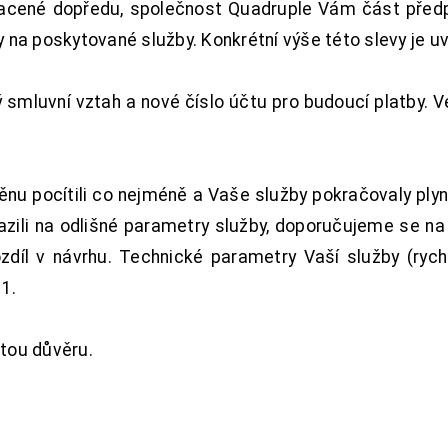
acené dopředu, společnost Quadruple Vám část předpl
na poskytované služby. Konkrétní výše této slevy je u
smluvní vztah a nové číslo účtu pro budoucí platby. 
nu pocítili co nejméně a Vaše služby pokračovaly plyn
zili na odlišné parametry služby, doporučujeme se na
ozdíl v návrhu. Technické parametry Vaší služby (ryc
1.
tou důvěru.