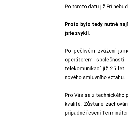
Po tomto datu již Eri nebu
Proto bylo tedy nutné nají
jste zvyklí
.
Po pečlivém zvážení jsme
operátorem společností
telekomunikací již 25 let
nového smluvního vztahu.
Pro Vás se z technického 
kvalitě. Zůstane zachována
případné řešení Terminátor