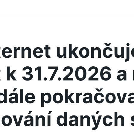
ternet ukonču
 k 31.7.2026 
dále pokračova
ování daných 