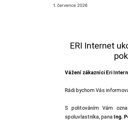
1. července 2026
ERI Internet u
pok
Vážení zákazníci Eri Inter
Rádi bychom Vás informoval
S politováním Vám oznam
spoluvlastníka, pana
Ing. 