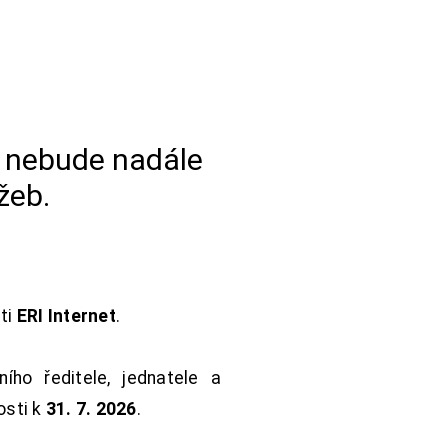
a nebude nadále
žeb.
sti
ERI Internet
.
ho ředitele, jednatele a
osti k
31. 7. 2026
.