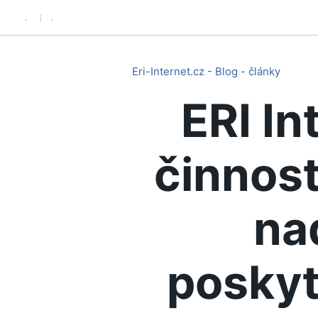
.
.
Eri-Internet.cz - Blog - články
ERI In
činnost
na
poskyt