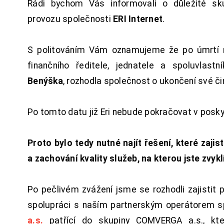
Rádi bychom Vás informovali o důležité sku
provozu společnosti
ERI Internet
.
S politováním Vám oznamujeme že po úmrtí 
finančního ředitele, jednatele a spoluvlast
Benýška
, rozhodla společnost o ukončení své či
Po tomto datu již Eri nebude pokračovat v posk
Proto bylo tedy nutné najít řešení, které zajist
a zachování kvality služeb, na kterou jste zvykl
Po pečlivém zvážení jsme se rozhodli zajistit 
spolupráci s naším partnerským operátorem s
a.s.
patřící do skupiny COMVERGA a.s., kte