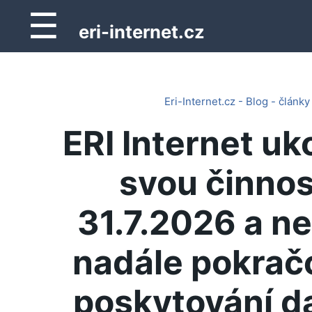
☰
eri-internet.cz
Eri-Internet.cz - Blog - články
ERI Internet uk
svou činnos
31.7.2026 a n
nadále pokrač
poskytování d