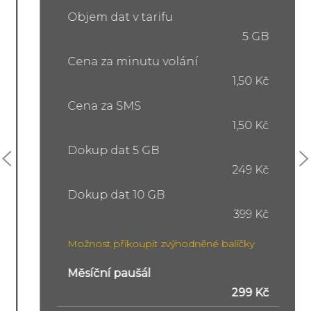
Objem dat v tarifu
5 GB
Cena za minutu volání
1,50 Kč
Cena za SMS
1,50 Kč
Dokup dat 5 GB
249 Kč
Dokup dat 10 GB
399 Kč
Možnost přikoupit zvýhodněné balíčky
Měsíční paušál
299 Kč