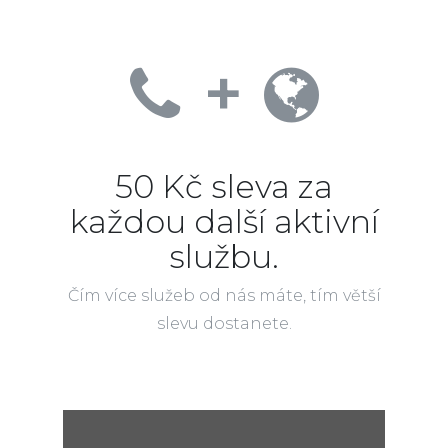
+
50 Kč sleva za
každou další aktivní
službu.
Čím více služeb od nás máte, tím větší
slevu dostanete.