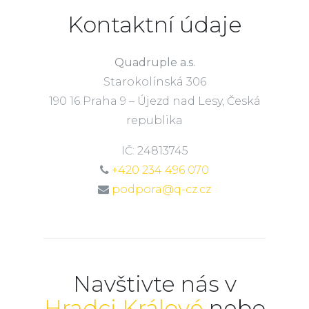
Kontaktní údaje
Quadruple a.s.
Starokolínská 306
190 16 Praha 9 – Újezd nad Lesy, Česká
republika
IČ: 24813745
+420 234 496 070
podpora@q-cz.cz
Navštivte nás v
Hradci Králové
nebo