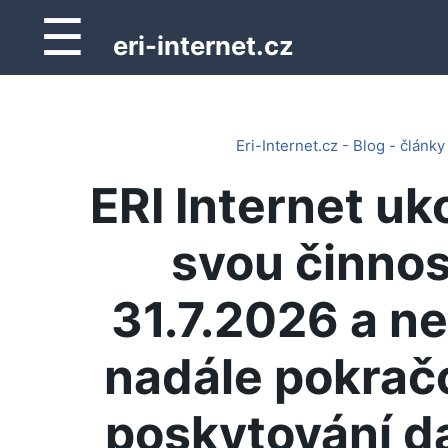
☰
eri-internet.cz
Eri-Internet.cz - Blog - články
ERI Internet uk
svou činnos
31.7.2026 a n
nadále pokrač
poskytování d