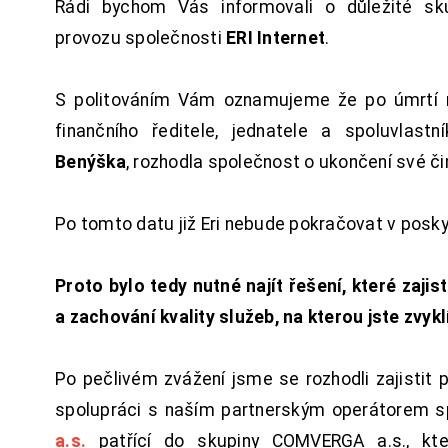
Rádi bychom Vás informovali o důležité sku
provozu společnosti
ERI Internet
.
S politováním Vám oznamujeme že po úmrtí 
finančního ředitele, jednatele a spoluvlast
Benýška
, rozhodla společnost o ukončení své či
Po tomto datu již Eri nebude pokračovat v posk
Proto bylo tedy nutné najít řešení, které zajist
a zachování kvality služeb, na kterou jste zvykl
Po pečlivém zvážení jsme se rozhodli zajistit 
spolupráci s naším partnerským operátorem s
a.s.
patřící do skupiny COMVERGA a.s., kte