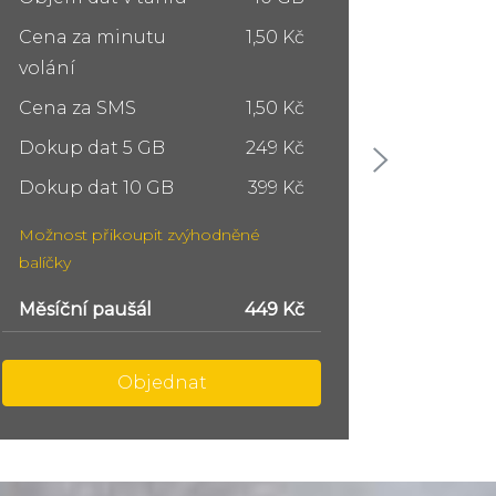
Cena za minutu
1,50 Kč
Cena z
volání
volání
Cena za SMS
1,50 Kč
Cena z
Dokup dat 5 GB
249 Kč
Dokup 
Dokup dat 10 GB
399 Kč
Dokup 
Možnost přikoupit zvýhodněné
Možnost
balíčky
balíčky
Měsíční paušál
749 Kč
Měsíční
Objednat