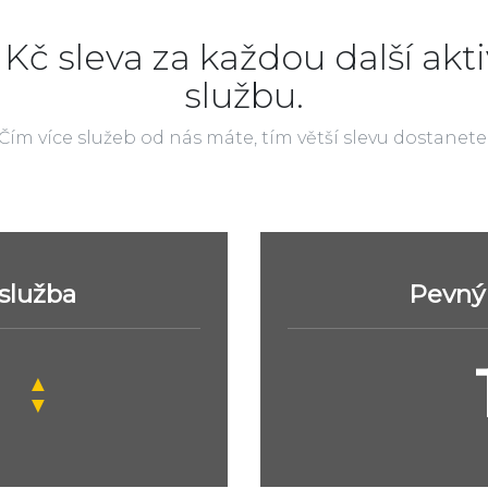
 Kč sleva za každou další akti
službu.
Čím více služeb od nás máte, tím větší slevu dostanete
 služba
Pevný 
▲
▼