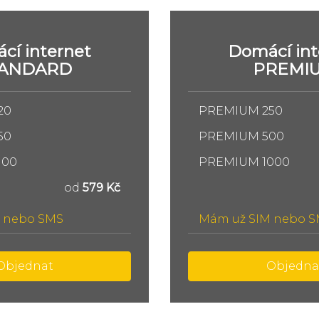
cí internet
Domácí int
TANDARD
PREMI
20
PREMIUM 250
50
PREMIUM 500
100
PREMIUM 1000
od
579 Kč
 nebo SMS
Mám už SIM nebo 
Objednat
Objedna