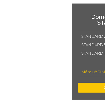
Domá
S
STANDARD 
STANDARD 
STANDARD 
Mám už SIM