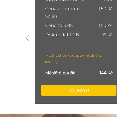
1,50 Kč
Cena za minutu
1,50 Kč
volání
1,50 Kč
Cena za SMS
1,50 Kč
99 Kč
Dokup dat 5 GB
249 Kč
Dokup dat 10 GB
399 Kč
ěné
Možnost přikoupit zvýhodněné
balíčky
144 Kč
Měsíční paušál
299 Kč
Objednat