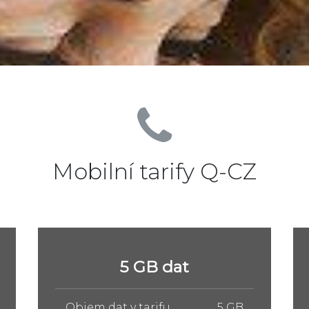
Mobilní tarify Q-CZ
10 GB dat
Objem dat v tarifu
10 GB