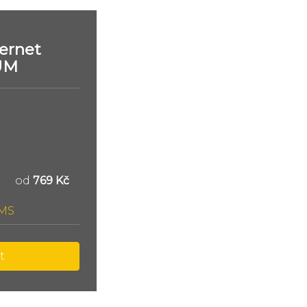
ernet
UM
od
769 Kč
SMS
t