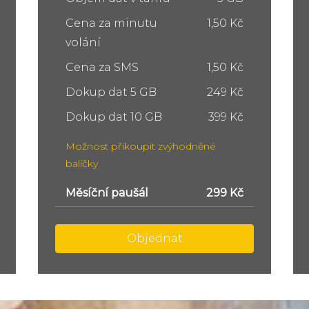
Cena za minutu
1,50 Kč
volání
Cena za SMS
1,50 Kč
Dokup dat 5 GB
249 Kč
Dokup dat 10 GB
399 Kč
Možnost přikoupit zvýhodněné
balíčky
Měsíční paušál
449 Kč
Objednat