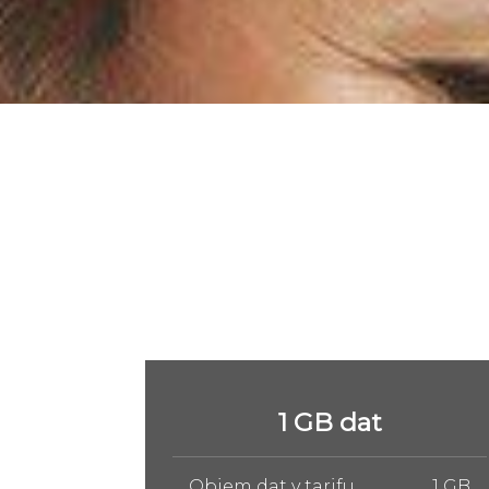
5 GB dat
1 GB
Objem dat v tarifu
5 GB