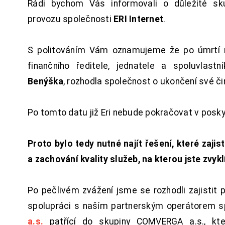
Rádi bychom Vás informovali o důležité sku
provozu společnosti
ERI Internet
.
S politováním Vám oznamujeme že po úmrtí 
finančního ředitele, jednatele a spoluvlast
Benýška
, rozhodla společnost o ukončení své či
Po tomto datu již Eri nebude pokračovat v posk
Proto bylo tedy nutné najít řešení, které zajist
a zachování kvality služeb, na kterou jste zvykl
Po pečlivém zvážení jsme se rozhodli zajistit 
spolupráci s naším partnerským operátorem s
a.s.
patřící do skupiny COMVERGA a.s., kte