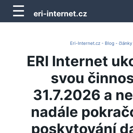
☰
eri-internet.cz
Eri-Internet.cz - Blog - články
ERI Internet uk
svou činnos
31.7.2026 a n
nadále pokrač
poskytování d