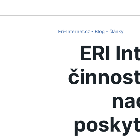
.
.
Eri-Internet.cz - Blog - články
ERI In
činnost
na
poskyt