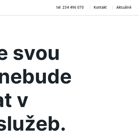
tel: 234 496 070
Kontakt
Aktuálně
je svou
a nebude
t v
služeb.