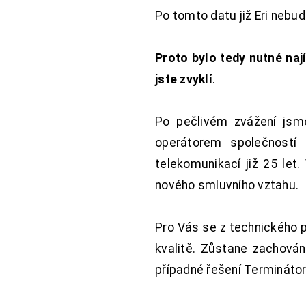
Po tomto datu již Eri nebu
Proto bylo tedy nutné nají
jste zvyklí
.
Po pečlivém zvážení jsme
operátorem společností
telekomunikací již 25 let
nového smluvního vztahu.
Pro Vás se z technického 
kvalitě. Zůstane zachována
případné řešení Terminátor