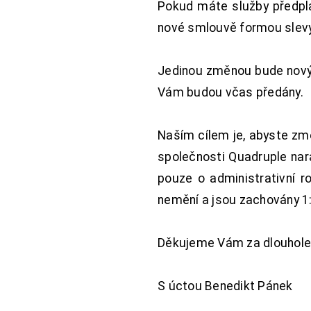
Pokud máte služby předpl
nové smlouvě formou slevy 
Jedinou změnou bude nový 
Vám budou včas předány.
Naším cílem je, abyste změ
společnosti Quadruple nara
pouze o administrativní r
nemění a jsou zachovány 1:
Děkujeme Vám za dlouhole
S úctou Benedikt Pánek