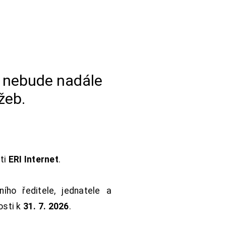
a nebude nadále
žeb.
sti
ERI Internet
.
ho ředitele, jednatele a
osti k
31. 7. 2026
.