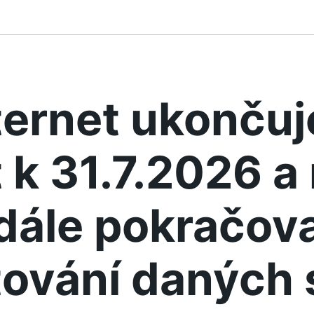
ternet ukonču
 k 31.7.2026 
dále pokračova
ování daných 