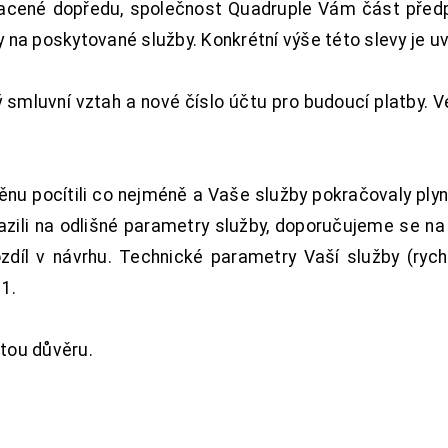
acené dopředu, společnost Quadruple Vám část předpl
na poskytované služby. Konkrétní výše této slevy je u
smluvní vztah a nové číslo účtu pro budoucí platby. 
nu pocítili co nejméně a Vaše služby pokračovaly plyn
zili na odlišné parametry služby, doporučujeme se na
ozdíl v návrhu. Technické parametry Vaší služby (ryc
1.
tou důvěru.