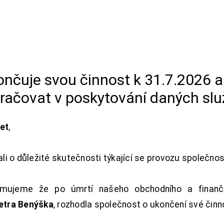
končuje svou činnost k 31.7.2026 
račovat v poskytování daných slu
net
,
i o důležité skutečnosti týkající se provozu společno
ujeme že po úmrtí našeho obchodního a finanční
Petra Benýška
, rozhodla společnost o ukončení své činn