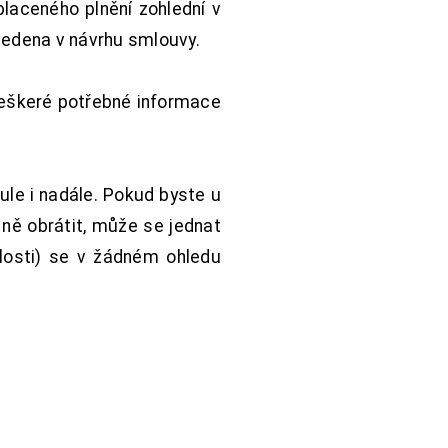
aceného plnění zohlední v
vedena v návrhu smlouvy.
Veškeré potřebné informace
ule i nadále. Pokud byste u
 ně obrátit, může se jednat
hlosti) se v žádném ohledu