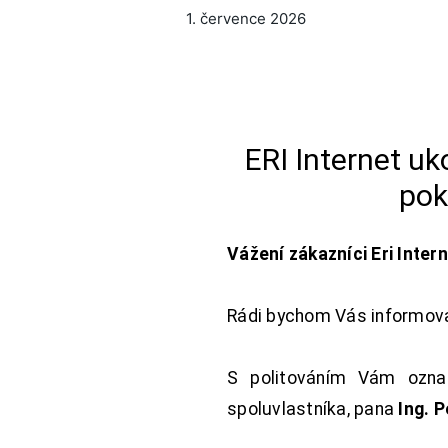
1. července 2026
ERI Internet u
pok
Vážení zákazníci Eri Inter
Rádi bychom Vás informoval
S politováním Vám oznam
spoluvlastníka, pana
Ing. 