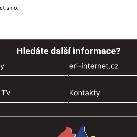
t s.r.o.
Hledáte další informace?
zy
eri-internet.cz
, TV
Kontakty