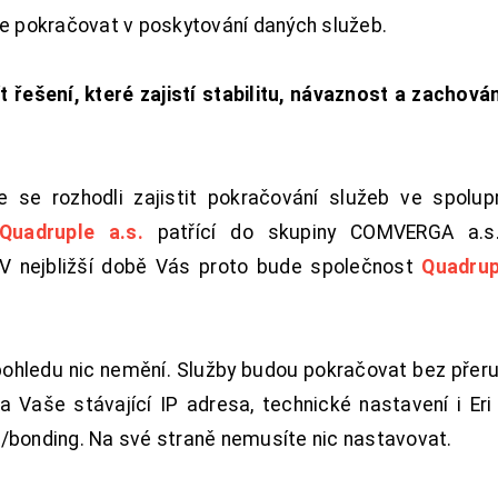
de pokračovat v poskytování daných služeb.
t řešení, které zajistí stabilitu, návaznost a zachován
 se rozhodli zajistit pokračování služeb ve spolu
Quadruple a.s.
patřící do skupiny COMVERGA a.s.,
. V nejbližší době Vás proto bude společnost
Quadrup
pohledu nic nemění. Služby budou pokračovat bez přeru
 Vaše stávající IP adresa, technické nastavení i Eri L
/bonding. Na své straně nemusíte nic nastavovat.