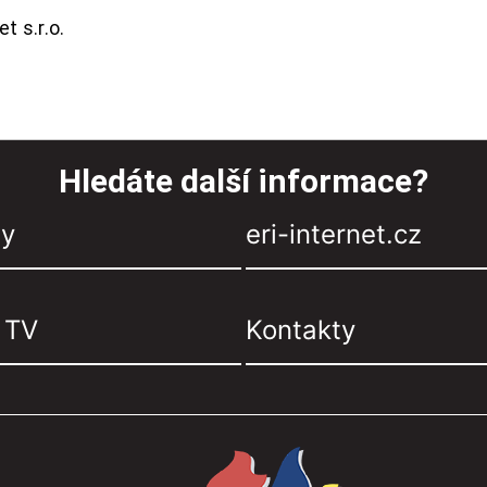
t s.r.o.
Hledáte další informace?
zy
eri-internet.cz
, TV
Kontakty