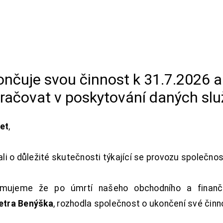
končuje svou činnost k 31.7.2026 
račovat v poskytování daných slu
net
,
i o důležité skutečnosti týkající se provozu společno
ujeme že po úmrtí našeho obchodního a finanční
Petra Benýška
, rozhodla společnost o ukončení své činn