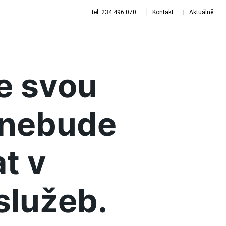
tel: 234 496 070
Kontakt
Aktuálně
je svou
a nebude
t v
služeb.