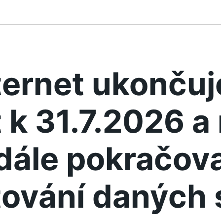
ternet ukonču
 k 31.7.2026 
dále pokračova
ování daných 