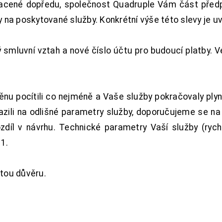
acené dopředu, společnost Quadruple Vám část předpl
na poskytované služby. Konkrétní výše této slevy je u
smluvní vztah a nové číslo účtu pro budoucí platby. 
nu pocítili co nejméně a Vaše služby pokračovaly plyn
zili na odlišné parametry služby, doporučujeme se na
ozdíl v návrhu. Technické parametry Vaší služby (ryc
1.
tou důvěru.