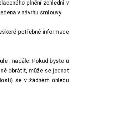
aceného plnění zohlední v
vedena v návrhu smlouvy.
Veškeré potřebné informace
ule i nadále. Pokud byste u
 ně obrátit, může se jednat
hlosti) se v žádném ohledu