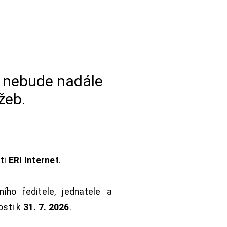
a nebude nadále
žeb.
sti
ERI Internet
.
ho ředitele, jednatele a
osti k
31. 7. 2026
.