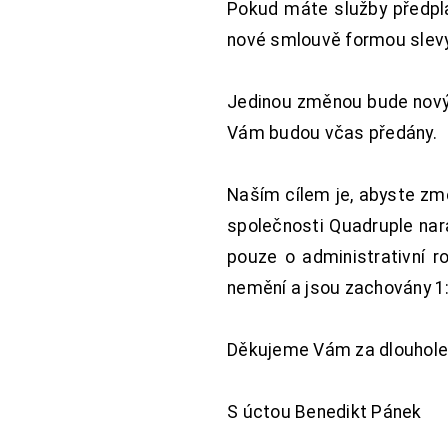
Pokud máte služby předpl
nové smlouvě formou slevy 
Jedinou změnou bude nový 
Vám budou včas předány.
Naším cílem je, abyste změ
společnosti Quadruple nara
pouze o administrativní r
nemění a jsou zachovány 1:
Děkujeme Vám za dlouhole
S úctou Benedikt Pánek