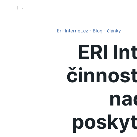
.
.
Eri-Internet.cz - Blog - články
ERI In
činnost
na
poskyt