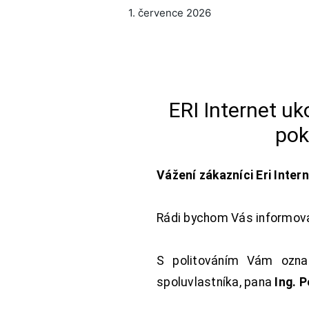
1. července 2026
ERI Internet u
pok
Vážení zákazníci Eri Inter
Rádi bychom Vás informoval
S politováním Vám oznam
spoluvlastníka, pana
Ing. 