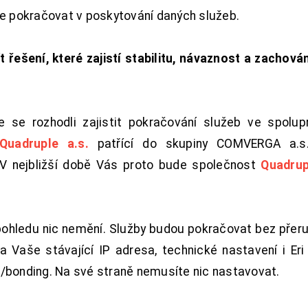
de pokračovat v poskytování daných služeb.
t řešení, které zajistí stabilitu, návaznost a zachován
 se rozhodli zajistit pokračování služeb ve spolu
Quadruple a.s.
patřící do skupiny COMVERGA a.s.,
. V nejbližší době Vás proto bude společnost
Quadrup
pohledu nic nemění. Služby budou pokračovat bez přeru
 Vaše stávající IP adresa, technické nastavení i Eri L
/bonding. Na své straně nemusíte nic nastavovat.