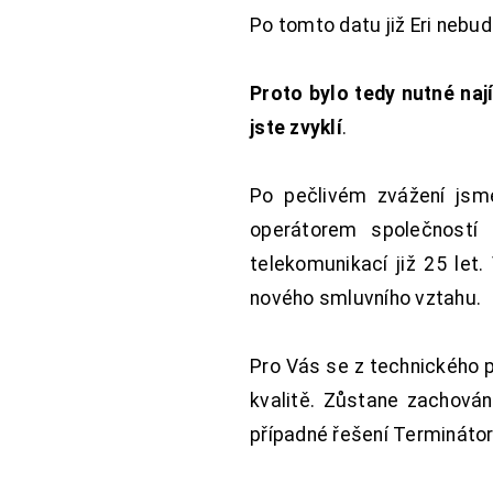
Po tomto datu již Eri nebu
Proto bylo tedy nutné nají
jste zvyklí
.
Po pečlivém zvážení jsme
operátorem společností
telekomunikací již 25 let
nového smluvního vztahu.
Pro Vás se z technického 
kvalitě. Zůstane zachována
případné řešení Terminátor