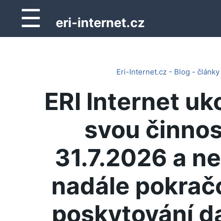
☰
eri-internet.cz
Eri-Internet.cz - Blog - články
ERI Internet uk
svou činnos
31.7.2026 a n
nadále pokrač
poskytování d