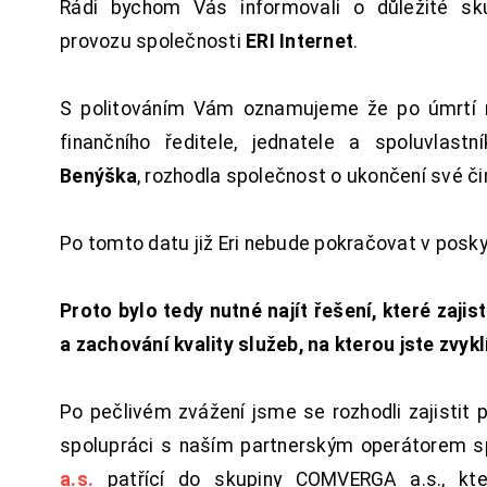
Rádi bychom Vás informovali o důležité sku
provozu společnosti
ERI Internet
.
S politováním Vám oznamujeme že po úmrtí 
finančního ředitele, jednatele a spoluvlast
Benýška
, rozhodla společnost o ukončení své či
Po tomto datu již Eri nebude pokračovat v posk
Proto bylo tedy nutné najít řešení, které zajist
a zachování kvality služeb, na kterou jste zvykl
Po pečlivém zvážení jsme se rozhodli zajistit 
spolupráci s naším partnerským operátorem s
a.s.
patřící do skupiny COMVERGA a.s., kte