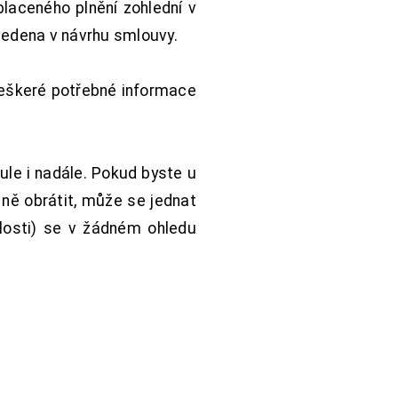
aceného plnění zohlední v
vedena v návrhu smlouvy.
Veškeré potřebné informace
ule i nadále. Pokud byste u
 ně obrátit, může se jednat
hlosti) se v žádném ohledu