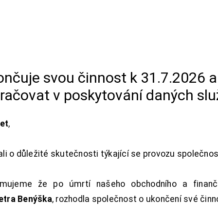
končuje svou činnost k 31.7.2026 
račovat v poskytování daných slu
net
,
i o důležité skutečnosti týkající se provozu společno
ujeme že po úmrtí našeho obchodního a finanční
Petra Benýška
, rozhodla společnost o ukončení své činn