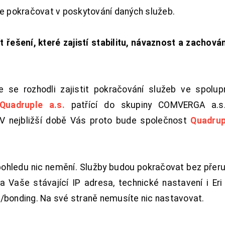
de pokračovat v poskytování daných služeb.
t řešení, které zajistí stabilitu, návaznost a zachován
 se rozhodli zajistit pokračování služeb ve spolu
Quadruple a.s.
patřící do skupiny COMVERGA a.s.,
. V nejbližší době Vás proto bude společnost
Quadrup
pohledu nic nemění. Služby budou pokračovat bez přeru
 Vaše stávající IP adresa, technické nastavení i Eri L
/bonding. Na své straně nemusíte nic nastavovat.