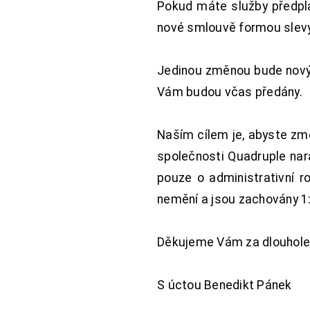
Pokud máte služby předpl
nové smlouvě formou slevy 
Jedinou změnou bude nový 
Vám budou včas předány.
Naším cílem je, abyste změ
společnosti Quadruple nara
pouze o administrativní r
nemění a jsou zachovány 1:
Děkujeme Vám za dlouhole
S úctou Benedikt Pánek