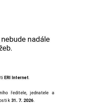
a nebude nadále
žeb.
sti
ERI Internet
.
ho ředitele, jednatele a
osti k
31. 7. 2026
.