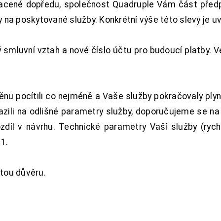
acené dopředu, společnost Quadruple Vám část předpl
na poskytované služby. Konkrétní výše této slevy je u
smluvní vztah a nové číslo účtu pro budoucí platby. 
nu pocítili co nejméně a Vaše služby pokračovaly plyn
zili na odlišné parametry služby, doporučujeme se na
ozdíl v návrhu. Technické parametry Vaší služby (ryc
1.
tou důvěru.