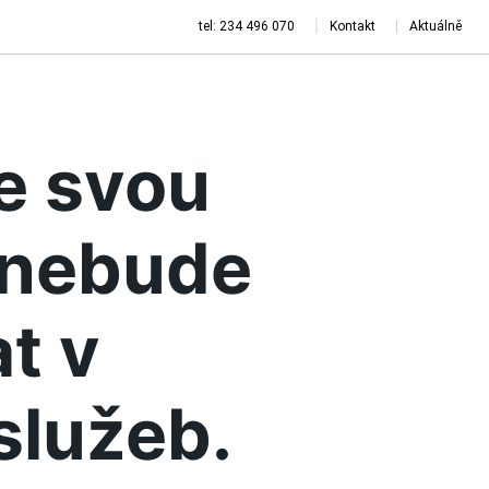
tel: 234 496 070
Kontakt
Aktuálně
je svou
a nebude
t v
služeb.