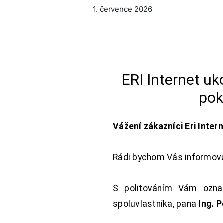
1. července 2026
ERI Internet u
pok
Vážení zákazníci Eri Inter
Rádi bychom Vás informoval
S politováním Vám oznam
spoluvlastníka, pana
Ing. 