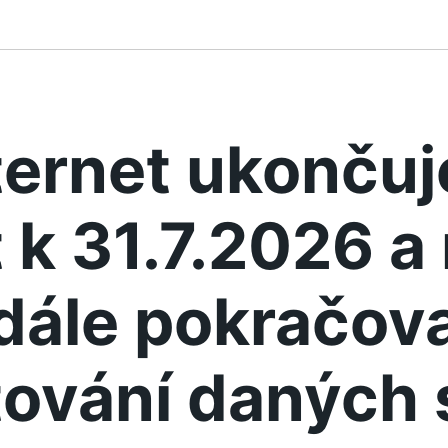
ternet ukonču
 k 31.7.2026 
dále pokračova
ování daných 