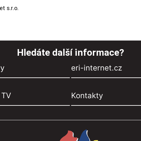
t s.r.o.
Hledáte další informace?
zy
eri-internet.cz
, TV
Kontakty