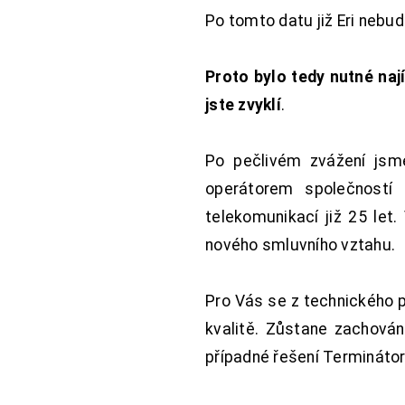
Po tomto datu již Eri nebu
Proto bylo tedy nutné nají
jste zvyklí
.
Po pečlivém zvážení jsme
operátorem společností
telekomunikací již 25 let
nového smluvního vztahu.
Pro Vás se z technického 
kvalitě. Zůstane zachována
případné řešení Terminátor