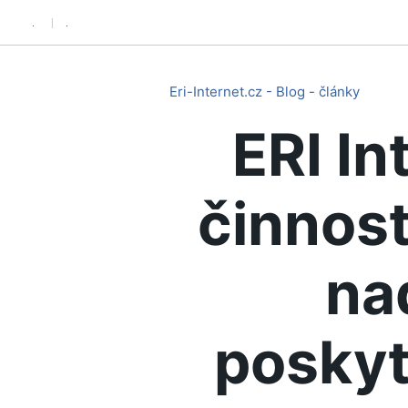
.
.
Eri-Internet.cz - Blog - články
ERI In
činnost
na
poskyt