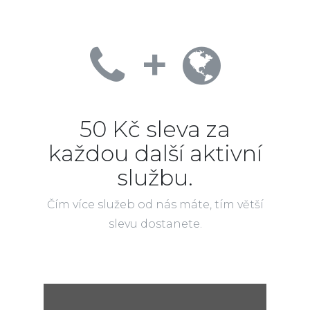
+
50 Kč sleva za
každou další aktivní
službu.
Čím více služeb od nás máte, tím větší
slevu dostanete.