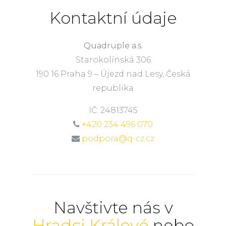
Kontaktní údaje
Quadruple a.s.
Starokolínská 306
190 16 Praha 9 – Újezd nad Lesy, Česká
republika
IČ: 24813745
+420 234 496 070
podpora@q-cz.cz
Navštivte nás v
Hradci Králové
nebo