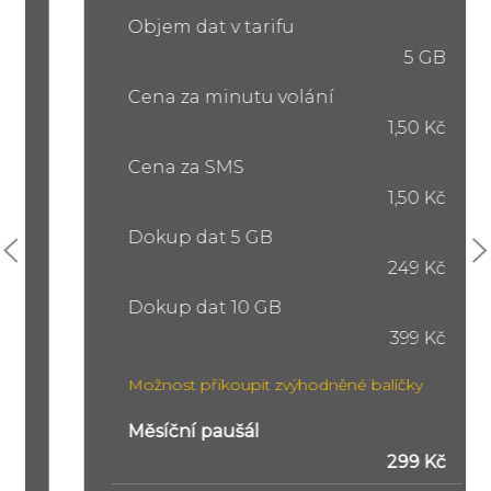
Objem dat v tarifu
5 GB
Cena za minutu volání
1,50 Kč
Cena za SMS
1,50 Kč
Dokup dat 5 GB
249 Kč
Dokup dat 10 GB
399 Kč
Možnost přikoupit zvýhodněné balíčky
Měsíční paušál
299 Kč