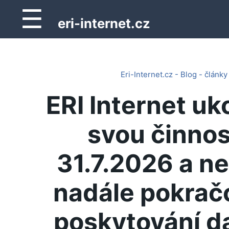
☰
eri-internet.cz
Eri-Internet.cz - Blog - články
ERI Internet uk
svou činnos
31.7.2026 a n
nadále pokrač
poskytování d