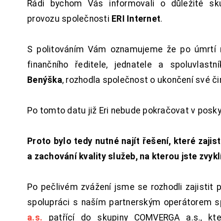
Rádi bychom Vás informovali o důležité sku
provozu společnosti
ERI Internet
.
S politováním Vám oznamujeme že po úmrtí 
finančního ředitele, jednatele a spoluvlast
Benýška
, rozhodla společnost o ukončení své či
Po tomto datu již Eri nebude pokračovat v posk
Proto bylo tedy nutné najít řešení, které zajist
a zachování kvality služeb, na kterou jste zvykl
Po pečlivém zvážení jsme se rozhodli zajistit 
spolupráci s naším partnerským operátorem s
a.s.
patřící do skupiny COMVERGA a.s., kte