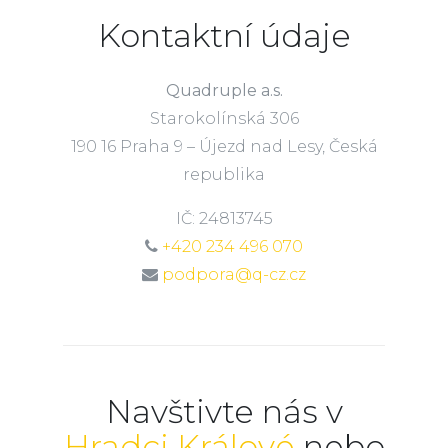
Kontaktní údaje
Quadruple a.s.
Starokolínská 306
190 16 Praha 9 – Újezd nad Lesy, Česká
republika
IČ: 24813745
+420 234 496 070
podpora@q-cz.cz
Navštivte nás v
Hradci Králové
nebo