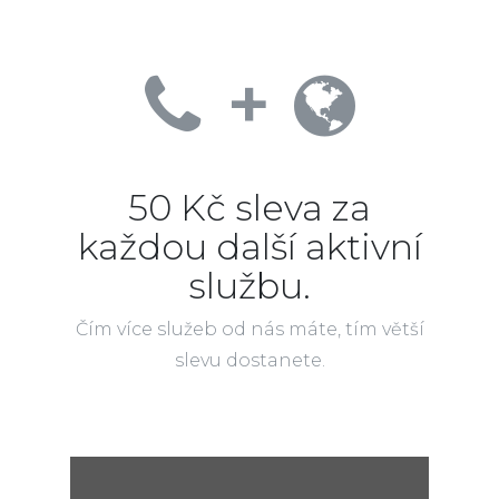
+
50 Kč sleva za
každou další aktivní
službu.
Čím více služeb od nás máte, tím větší
slevu dostanete.