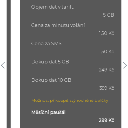
Objem dat v tarifu
5 GB
Cena za minutu volání
1,50 Kč
Cena za SMS
1,50 Kč
Dokup dat 5 GB
249 Kč
Dokup dat 10 GB
399 Kč
Možnost přikoupit zvýhodněné balíčky
Měsíční paušál
299 Kč