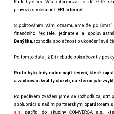
Rádi bychom Vás informovali o důležité sku
provozu společnosti
ERI Internet
.
S politováním Vám oznamujeme že po úmrtí 
finančního ředitele, jednatele a spoluvlast
Benýška
, rozhodla společnost o ukončení své či
Po tomto datu již Eri nebude pokračovat v posk
Proto bylo tedy nutné najít řešení, které zajist
a zachování kvality služeb, na kterou jste zvykl
Po pečlivém zvážení jsme se rozhodli zajistit 
spolupráci s naším partnerským operátorem s
a.s.
patřící do skupiny COMVERGA a.s., kte