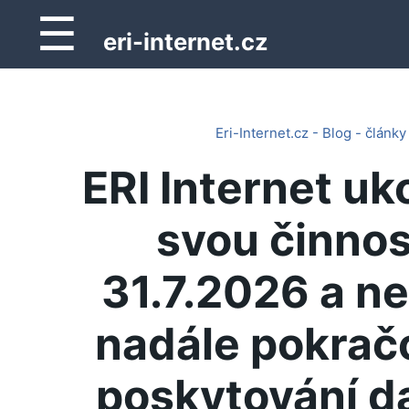
☰
eri-internet.cz
Eri-Internet.cz - Blog - články
ERI Internet uk
svou činnos
31.7.2026 a n
nadále pokrač
poskytování d