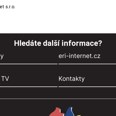
t s.r.o.
Hledáte další informace?
zy
eri-internet.cz
, TV
Kontakty