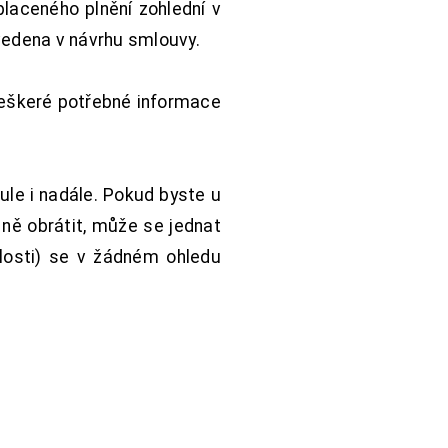
aceného plnění zohlední v
vedena v návrhu smlouvy.
Veškeré potřebné informace
ule i nadále. Pokud byste u
 ně obrátit, může se jednat
hlosti) se v žádném ohledu