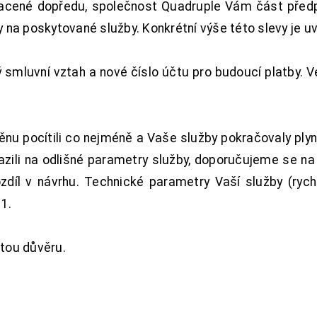
acené dopředu, společnost Quadruple Vám část předpl
na poskytované služby. Konkrétní výše této slevy je u
smluvní vztah a nové číslo účtu pro budoucí platby. 
nu pocítili co nejméně a Vaše služby pokračovaly plyn
zili na odlišné parametry služby, doporučujeme se na
ozdíl v návrhu. Technické parametry Vaší služby (ryc
1.
tou důvěru.