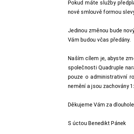
Pokud máte služby předpl
nové smlouvě formou slevy 
Jedinou změnou bude nový 
Vám budou včas předány.
Naším cílem je, abyste změ
společnosti Quadruple nara
pouze o administrativní r
nemění a jsou zachovány 1:
Děkujeme Vám za dlouhole
S úctou Benedikt Pánek