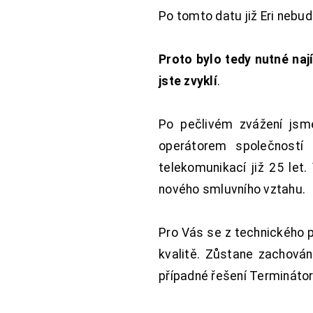
Po tomto datu již Eri nebu
Proto bylo tedy nutné nají
jste zvyklí
.
Po pečlivém zvážení jsme
operátorem společností
telekomunikací již 25 let
nového smluvního vztahu.
Pro Vás se z technického 
kvalitě. Zůstane zachována
případné řešení Terminátor