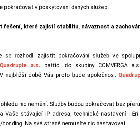
de pokračovat v poskytování daných služeb.
t řešení, které zajistí stabilitu, návaznost a zachován
 se rozhodli zajistit pokračování služeb ve spolu
Quadruple a.s.
patřící do skupiny COMVERGA a.s.,
. V nejbližší době Vás proto bude společnost
Quadrup
pohledu nic nemění. Služby budou pokračovat bez přeru
 Vaše stávající IP adresa, technické nastavení i Eri L
/bonding. Na své straně nemusíte nic nastavovat.