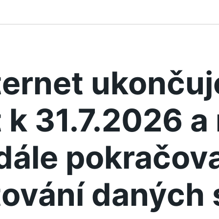
ternet ukonču
 k 31.7.2026 
dále pokračova
ování daných 