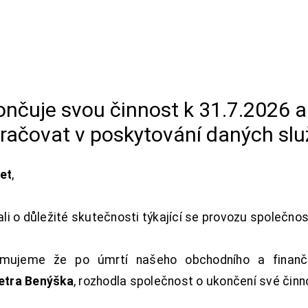
končuje svou činnost k 31.7.2026 
račovat v poskytování daných slu
net
,
i o důležité skutečnosti týkající se provozu společno
ujeme že po úmrtí našeho obchodního a finanční
Petra Benýška
, rozhodla společnost o ukončení své činn