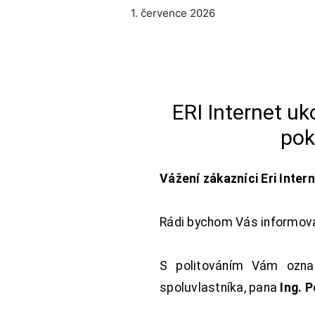
1. července 2026
ERI Internet u
pok
Vážení zákazníci Eri Inter
Rádi bychom Vás informoval
S politováním Vám oznam
spoluvlastníka, pana
Ing. 