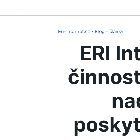
.
.
Eri-Internet.cz - Blog - články
ERI In
činnost
na
poskyt