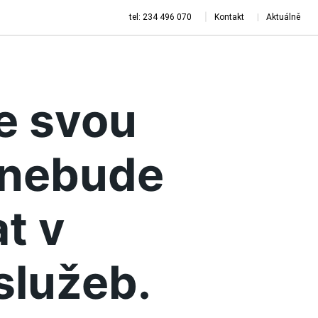
tel: 234 496 070
Kontakt
Aktuálně
je svou
a nebude
t v
služeb.