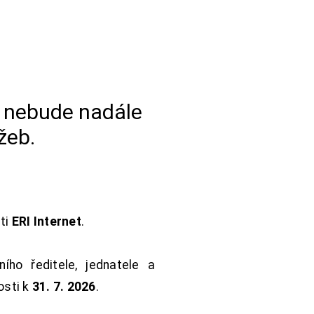
a nebude nadále
žeb.
sti
ERI Internet
.
ho ředitele, jednatele a
osti k
31. 7. 2026
.