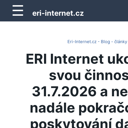
☰
eri-internet.cz
Eri-Internet.cz - Blog - články
ERI Internet uk
svou činnos
31.7.2026 a n
nadále pokrač
poskytování d