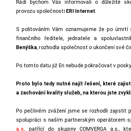
Rádi bychom Vás informovali o důležité sku
provozu společnosti
ERI Internet
.
S politováním Vám oznamujeme že po úmrtí 
finančního ředitele, jednatele a spoluvlast
Benýška
, rozhodla společnost o ukončení své či
Po tomto datu již Eri nebude pokračovat v posk
Proto bylo tedy nutné najít řešení, které zajist
a zachování kvality služeb, na kterou jste zvykl
Po pečlivém zvážení jsme se rozhodli zajistit 
spolupráci s naším partnerským operátorem s
a.s.
patřící do skupiny COMVERGA a.s., kte