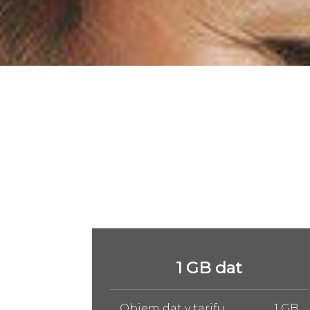
5 GB dat
1 GB
Objem dat v tarifu
5 GB