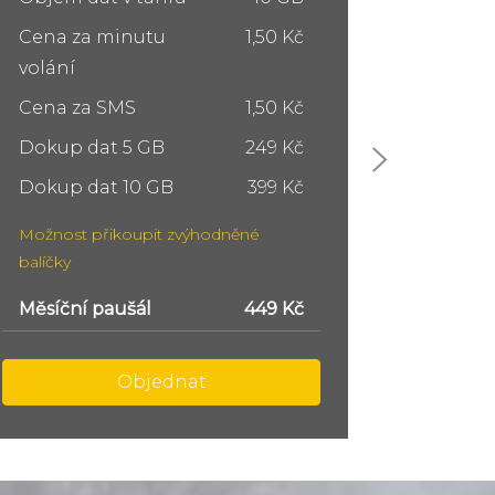
Cena za minutu
1,50 Kč
Cena z
volání
volání
Cena za SMS
1,50 Kč
Cena z
Dokup dat 5 GB
249 Kč
Dokup 
Dokup dat 10 GB
399 Kč
Dokup 
Možnost přikoupit zvýhodněné
Možnost
balíčky
balíčky
Měsíční paušál
749 Kč
Měsíční
Objednat