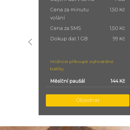
1,50 Kč
Cena za minutu
1,50 Kč
volání
1,50 Kč
Cena za SMS
1,50 Kč
99 Kč
Dokup dat 5 GB
249 Kč
Dokup dat 10 GB
399 Kč
ěné
Možnost přikoupit zvýhodněné
balíčky
144 Kč
Měsíční paušál
299 Kč
Objednat