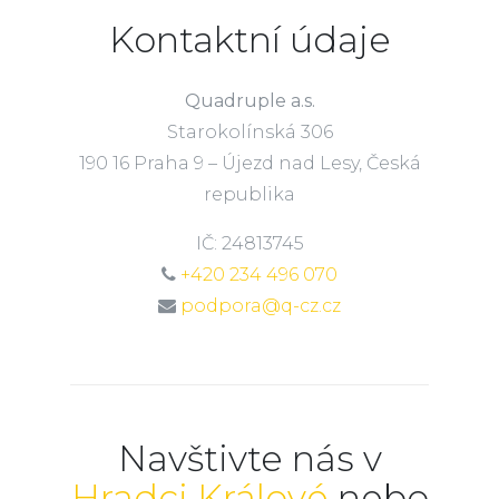
Kontaktní údaje
Quadruple a.s.
Starokolínská 306
190 16 Praha 9 – Újezd nad Lesy, Česká
republika
IČ: 24813745
+420 234 496 070
podpora@q-cz.cz
Navštivte nás v
Hradci Králové
nebo