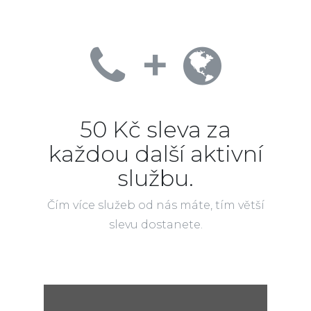
+
50 Kč sleva za
každou další aktivní
službu.
Čím více služeb od nás máte, tím větší
slevu dostanete.