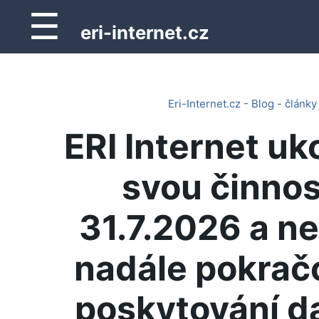
☰
eri-internet.cz
Eri-Internet.cz - Blog - články
ERI Internet uk
svou činnos
31.7.2026 a n
nadále pokrač
poskytování d