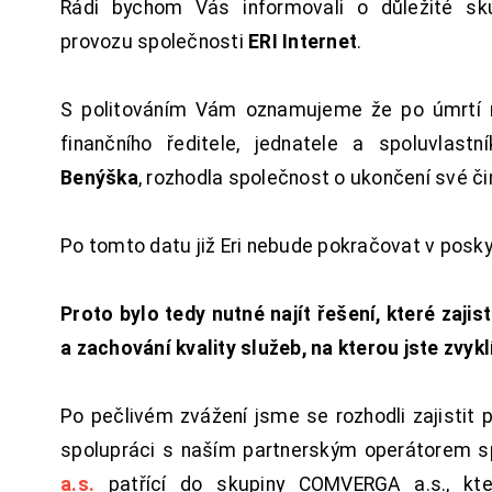
Rádi bychom Vás informovali o důležité sku
provozu společnosti
ERI Internet
.
S politováním Vám oznamujeme že po úmrtí 
finančního ředitele, jednatele a spoluvlast
Benýška
, rozhodla společnost o ukončení své či
Po tomto datu již Eri nebude pokračovat v posk
Proto bylo tedy nutné najít řešení, které zajist
a zachování kvality služeb, na kterou jste zvykl
Po pečlivém zvážení jsme se rozhodli zajistit 
spolupráci s naším partnerským operátorem s
a.s.
patřící do skupiny COMVERGA a.s., kte