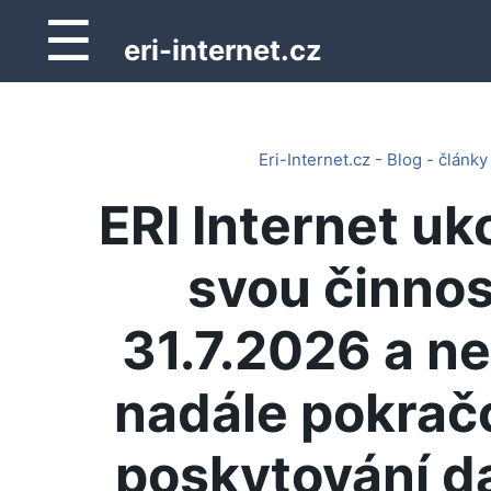
☰
eri-internet.cz
Eri-Internet.cz - Blog - články
ERI Internet uk
svou činnos
31.7.2026 a n
nadále pokrač
poskytování d