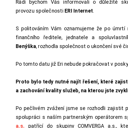
Rádi bychom Vás informovali o důležité sku
provozu společnosti
ERI Internet
.
S politováním Vám oznamujeme že po úmrtí 
finančního ředitele, jednatele a spoluvlast
Benýška
, rozhodla společnost o ukončení své či
Po tomto datu již Eri nebude pokračovat v posk
Proto bylo tedy nutné najít řešení, které zajist
a zachování kvality služeb, na kterou jste zvykl
Po pečlivém zvážení jsme se rozhodli zajistit 
spolupráci s naším partnerským operátorem s
a.s.
patřící do skupiny COMVERGA a.s., kte