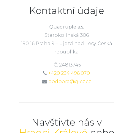
Kontaktní údaje
Quadruple a.s.
Starokolínská 306
190 16 Praha 9 – Újezd nad Lesy, Česká
republika
IČ: 24813745
+420 234 496 070
podpora@q-cz.cz
Navštivte nás v
Hradci Králové
nebo