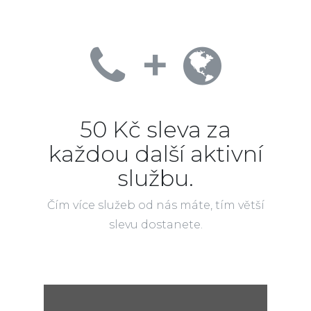
+
50 Kč sleva za
každou další aktivní
službu.
Čím více služeb od nás máte, tím větší
slevu dostanete.