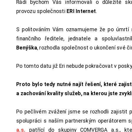
Rádi bychom Vás informovali o důležité sku
provozu společnosti
ERI Internet
.
S politováním Vám oznamujeme že po úmrtí 
finančního ředitele, jednatele a spoluvlast
Benýška
, rozhodla společnost o ukončení své či
Po tomto datu již Eri nebude pokračovat v posk
Proto bylo tedy nutné najít řešení, které zajist
a zachování kvality služeb, na kterou jste zvykl
Po pečlivém zvážení jsme se rozhodli zajistit 
spolupráci s naším partnerským operátorem s
a.s.
patřící do skupiny COMVERGA a.s., kte