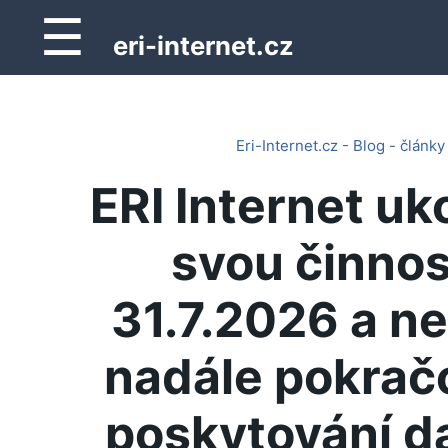
☰
eri-internet.cz
Eri-Internet.cz - Blog - články
ERI Internet uk
svou činnos
31.7.2026 a n
nadále pokrač
poskytování d