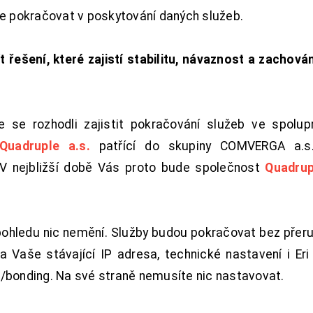
de pokračovat v poskytování daných služeb.
t řešení, které zajistí stabilitu, návaznost a zachován
 se rozhodli zajistit pokračování služeb ve spolu
Quadruple a.s.
patřící do skupiny COMVERGA a.s.,
. V nejbližší době Vás proto bude společnost
Quadrup
pohledu nic nemění. Služby budou pokračovat bez přeru
 Vaše stávající IP adresa, technické nastavení i Eri L
/bonding. Na své straně nemusíte nic nastavovat.