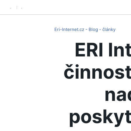
.
.
Eri-Internet.cz - Blog - články
ERI In
činnost
na
poskyt