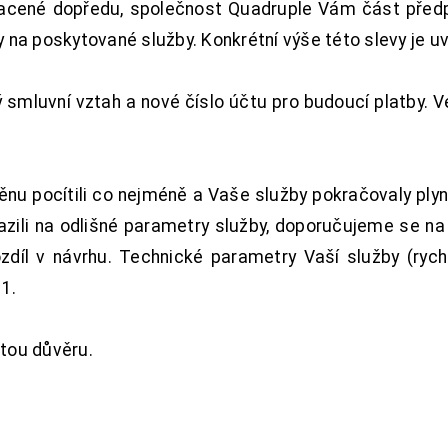
acené dopředu, společnost Quadruple Vám část předpl
na poskytované služby. Konkrétní výše této slevy je u
smluvní vztah a nové číslo účtu pro budoucí platby. 
nu pocítili co nejméně a Vaše služby pokračovaly plyn
zili na odlišné parametry služby, doporučujeme se na
ozdíl v návrhu. Technické parametry Vaší služby (ryc
1.
tou důvěru.