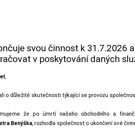
končuje svou činnost k 31.7.2026 
račovat v poskytování daných slu
net
,
i o důležité skutečnosti týkající se provozu společno
ujeme že po úmrtí našeho obchodního a finanční
Petra Benýška
, rozhodla společnost o ukončení své činn