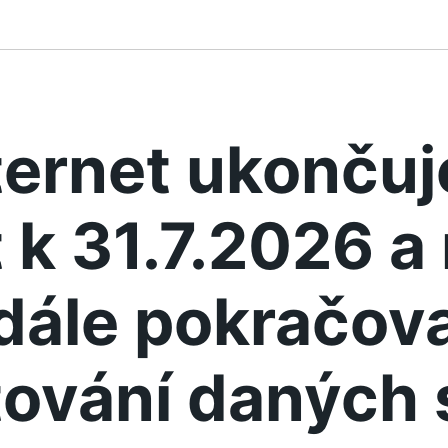
ternet ukonču
 k 31.7.2026 
dále pokračova
ování daných 