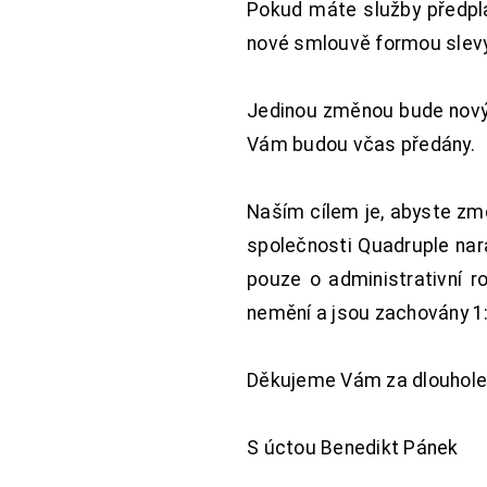
Pokud máte služby předpl
nové smlouvě formou slevy 
Jedinou změnou bude nový 
Vám budou včas předány.
Naším cílem je, abyste změ
společnosti Quadruple nara
pouze o administrativní r
nemění a jsou zachovány 1:
Děkujeme Vám za dlouhole
S úctou Benedikt Pánek