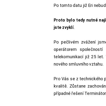
Po tomto datu již Eri nebu
Proto bylo tedy nutné nají
jste zvyklí
.
Po pečlivém zvážení jsme
operátorem společností
telekomunikací již 25 let
nového smluvního vztahu.
Pro Vás se z technického 
kvalitě. Zůstane zachována
případné řešení Terminátor