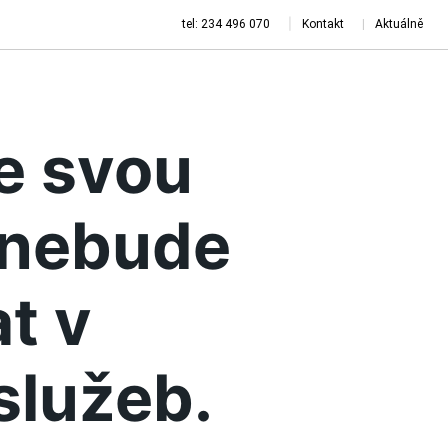
tel: 234 496 070
Kontakt
Aktuálně
je svou
a nebude
t v
služeb.