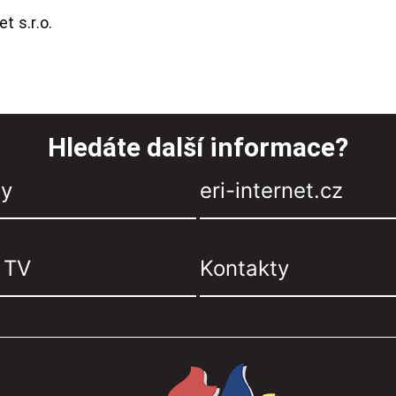
t s.r.o.
Hledáte další informace?
zy
eri-internet.cz
, TV
Kontakty