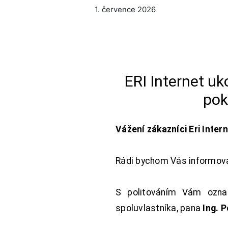
1. července 2026
ERI Internet u
pok
Vážení zákazníci Eri Inter
Rádi bychom Vás informoval
S politováním Vám oznam
spoluvlastníka, pana
Ing. 