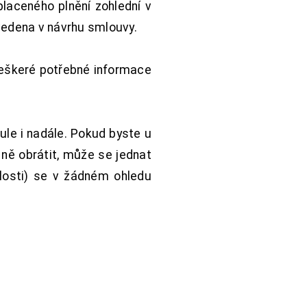
aceného plnění zohlední v
vedena v návrhu smlouvy.
Veškeré potřebné informace
ule i nadále. Pokud byste u
 ně obrátit, může se jednat
hlosti) se v žádném ohledu