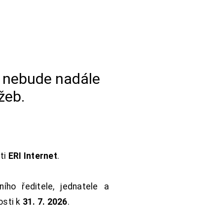
a nebude nadále
žeb.
sti
ERI Internet
.
ho ředitele, jednatele a
osti k
31. 7. 2026
.