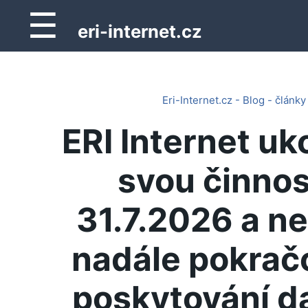
☰
eri-internet.cz
Eri-Internet.cz - Blog - články
ERI Internet uk
svou činnos
31.7.2026 a n
nadále pokrač
poskytování d