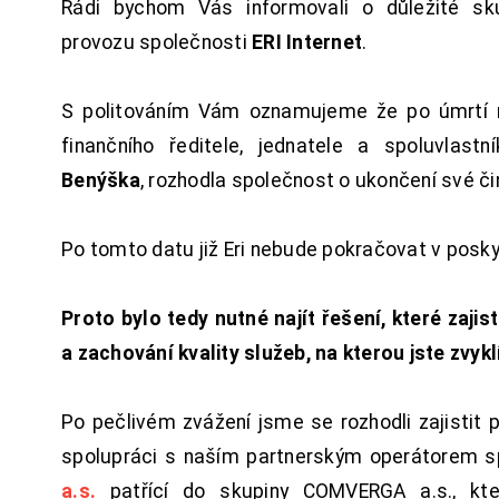
Rádi bychom Vás informovali o důležité sku
provozu společnosti
ERI Internet
.
S politováním Vám oznamujeme že po úmrtí 
finančního ředitele, jednatele a spoluvlast
Benýška
, rozhodla společnost o ukončení své či
Po tomto datu již Eri nebude pokračovat v posk
Proto bylo tedy nutné najít řešení, které zajist
a zachování kvality služeb, na kterou jste zvykl
Po pečlivém zvážení jsme se rozhodli zajistit 
spolupráci s naším partnerským operátorem s
a.s.
patřící do skupiny COMVERGA a.s., kte