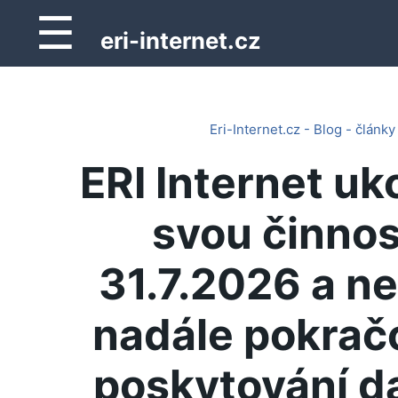
☰
eri-internet.cz
Eri-Internet.cz - Blog - články
ERI Internet uk
svou činnos
31.7.2026 a n
nadále pokrač
poskytování d