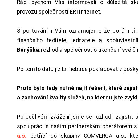
Rádi bychom Vás informovali o důležité sku
provozu společnosti
ERI Internet
.
S politováním Vám oznamujeme že po úmrtí 
finančního ředitele, jednatele a spoluvlast
Benýška
, rozhodla společnost o ukončení své či
Po tomto datu již Eri nebude pokračovat v posk
Proto bylo tedy nutné najít řešení, které zajist
a zachování kvality služeb, na kterou jste zvykl
Po pečlivém zvážení jsme se rozhodli zajistit 
spolupráci s naším partnerským operátorem s
a.s.
patřící do skupiny COMVERGA a.s., kte