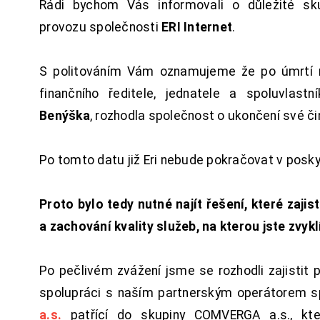
Rádi bychom Vás informovali o důležité sku
provozu společnosti
ERI Internet
.
S politováním Vám oznamujeme že po úmrtí 
finančního ředitele, jednatele a spoluvlast
Benýška
, rozhodla společnost o ukončení své či
Po tomto datu již Eri nebude pokračovat v posk
Proto bylo tedy nutné najít řešení, které zajist
a zachování kvality služeb, na kterou jste zvykl
Po pečlivém zvážení jsme se rozhodli zajistit 
spolupráci s naším partnerským operátorem s
a.s.
patřící do skupiny COMVERGA a.s., kte