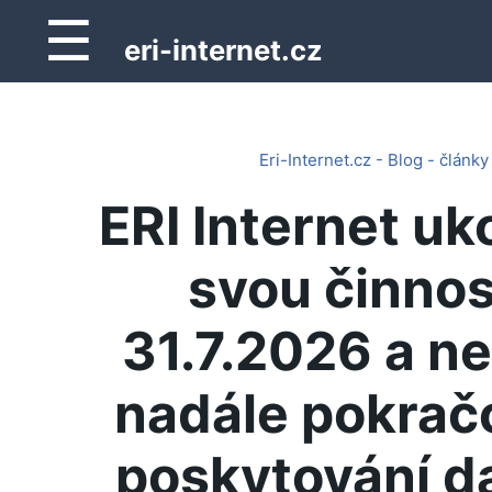
☰
eri-internet.cz
Eri-Internet.cz - Blog - články
ERI Internet uk
svou činnos
31.7.2026 a n
nadále pokrač
poskytování d