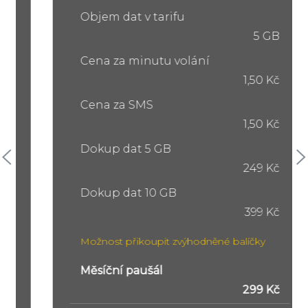
Objem dat v tarifu
5 GB
Cena za minutu volání
1,50 Kč
Cena za SMS
1,50 Kč
Dokup dat 5 GB
249 Kč
Dokup dat 10 GB
399 Kč
Možnost přikoupit zvýhodněné balíčky
Měsíční paušál
299 Kč