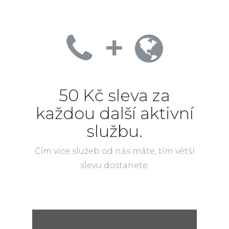
+
50 Kč sleva za
každou další aktivní
službu.
Čím více služeb od nás máte, tím větší
slevu dostanete.