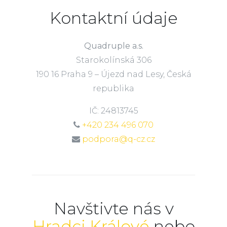
Kontaktní údaje
Quadruple a.s.
Starokolínská 306
190 16 Praha 9 – Újezd nad Lesy, Česká
republika
IČ: 24813745
+420 234 496 070
podpora@q-cz.cz
Navštivte nás v
Hradci Králové
nebo