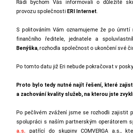
Rádi bychom Vás informovali o důležité sku
provozu společnosti
ERI Internet
.
S politováním Vám oznamujeme že po úmrtí 
finančního ředitele, jednatele a spoluvlast
Benýška
, rozhodla společnost o ukončení své či
Po tomto datu již Eri nebude pokračovat v posk
Proto bylo tedy nutné najít řešení, které zajist
a zachování kvality služeb, na kterou jste zvykl
Po pečlivém zvážení jsme se rozhodli zajistit 
spolupráci s naším partnerským operátorem s
a.s.
patřící do skupiny COMVERGA a.s., kte