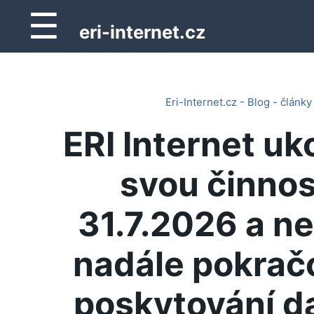
☰
eri-internet.cz
Eri-Internet.cz - Blog - články
ERI Internet uk
svou činnos
31.7.2026 a n
nadále pokrač
poskytování d