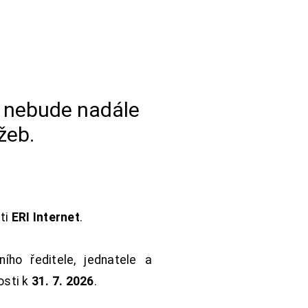
a nebude nadále
žeb.
sti
ERI Internet
.
ho ředitele, jednatele a
osti k
31. 7. 2026
.