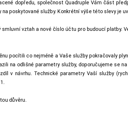
acené dopředu, společnost Quadruple Vám část předpl
na poskytované služby. Konkrétní výše této slevy je u
smluvní vztah a nové číslo účtu pro budoucí platby. 
nu pocítili co nejméně a Vaše služby pokračovaly plyn
zili na odlišné parametry služby, doporučujeme se na
ozdíl v návrhu. Technické parametry Vaší služby (ryc
1.
tou důvěru.