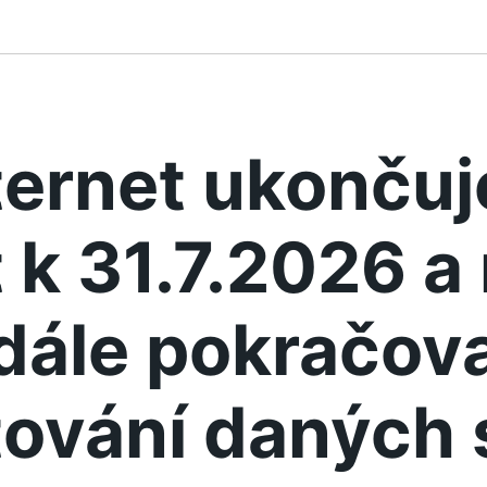
ternet ukonču
 k 31.7.2026 
dále pokračova
ování daných 