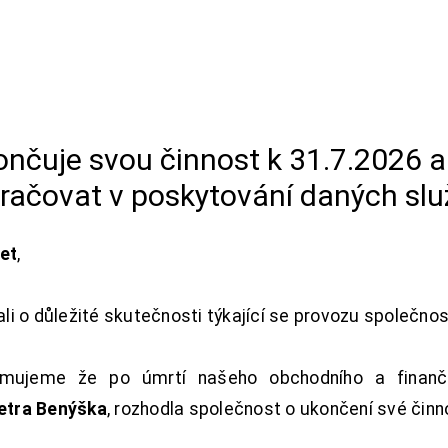
končuje svou činnost k 31.7.2026 
račovat v poskytování daných slu
net
,
i o důležité skutečnosti týkající se provozu společno
ujeme že po úmrtí našeho obchodního a finanční
Petra Benýška
, rozhodla společnost o ukončení své činn