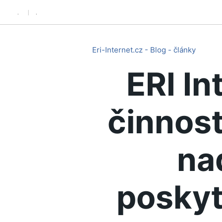
.
.
Eri-Internet.cz - Blog - články
ERI In
činnost
na
poskyt