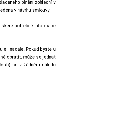
aceného plnění zohlední v
vedena v návrhu smlouvy.
Veškeré potřebné informace
ule i nadále. Pokud byste u
 ně obrátit, může se jednat
hlosti) se v žádném ohledu