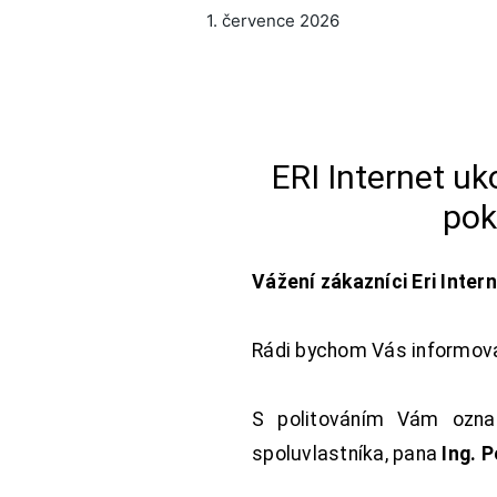
1. července 2026
ERI Internet u
pok
Vážení zákazníci Eri Inter
Rádi bychom Vás informoval
S politováním Vám oznam
spoluvlastníka, pana
Ing. 