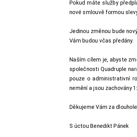
Pokud máte služby předpl
nové smlouvě formou slevy 
Jedinou změnou bude nový 
Vám budou včas předány.
Naším cílem je, abyste změ
společnosti Quadruple nara
pouze o administrativní r
nemění a jsou zachovány 1:
Děkujeme Vám za dlouhole
S úctou Benedikt Pánek