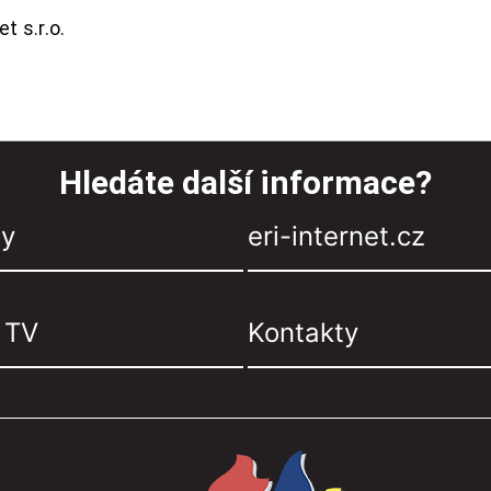
t s.r.o.
Hledáte další informace?
zy
eri-internet.cz
, TV
Kontakty