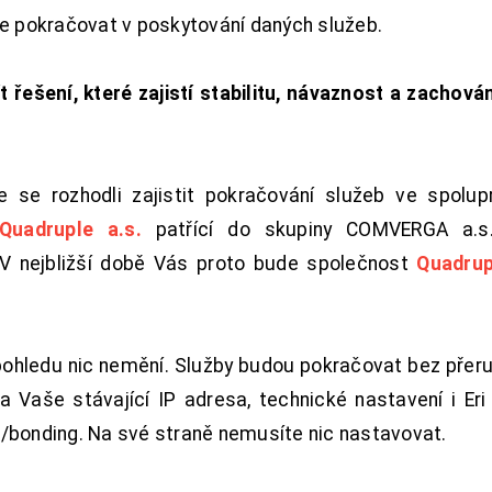
de pokračovat v poskytování daných služeb.
t řešení, které zajistí stabilitu, návaznost a zachován
 se rozhodli zajistit pokračování služeb ve spolu
Quadruple a.s.
patřící do skupiny COMVERGA a.s.,
. V nejbližší době Vás proto bude společnost
Quadrup
pohledu nic nemění. Služby budou pokračovat bez přeru
 Vaše stávající IP adresa, technické nastavení i Eri L
/bonding. Na své straně nemusíte nic nastavovat.