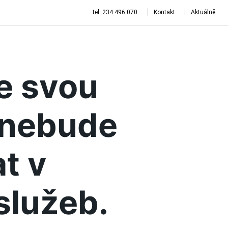
tel: 234 496 070
Kontakt
Aktuálně
je svou
a nebude
t v
služeb.