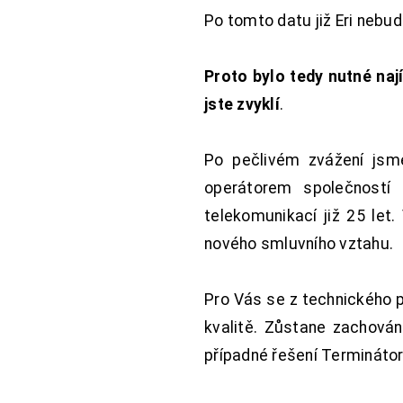
Po tomto datu již Eri nebu
Proto bylo tedy nutné nají
jste zvyklí
.
Po pečlivém zvážení jsme
operátorem společností
telekomunikací již 25 let
nového smluvního vztahu.
Pro Vás se z technického 
kvalitě. Zůstane zachována
případné řešení Terminátor