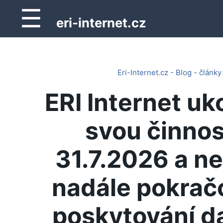
☰
eri-internet.cz
Eri-Internet.cz - Blog - články
ERI Internet uk
svou činnos
31.7.2026 a n
nadále pokrač
poskytování d