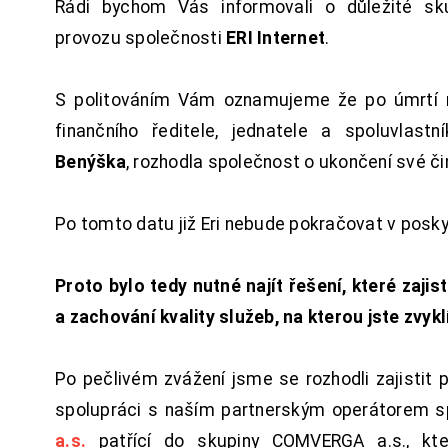
Rádi bychom Vás informovali o důležité sku
provozu společnosti
ERI Internet
.
S politováním Vám oznamujeme že po úmrtí 
finančního ředitele, jednatele a spoluvlast
Benýška
, rozhodla společnost o ukončení své či
Po tomto datu již Eri nebude pokračovat v posk
Proto bylo tedy nutné najít řešení, které zajist
a zachování kvality služeb, na kterou jste zvykl
Po pečlivém zvážení jsme se rozhodli zajistit 
spolupráci s naším partnerským operátorem s
a.s.
patřící do skupiny COMVERGA a.s., kte