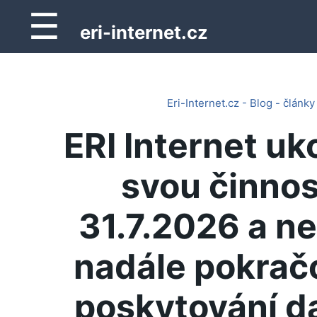
☰
eri-internet.cz
Eri-Internet.cz - Blog - články
ERI Internet uk
svou činnos
31.7.2026 a n
nadále pokrač
poskytování d