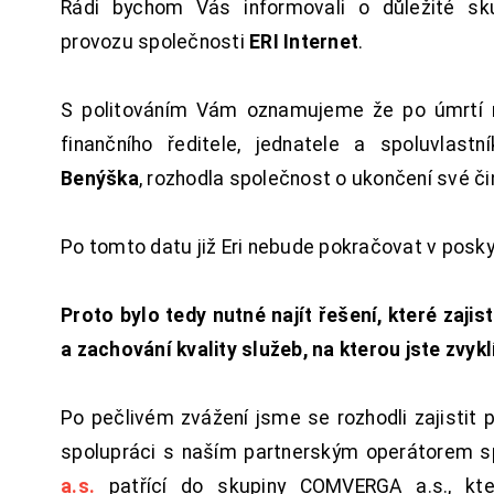
Rádi bychom Vás informovali o důležité sku
provozu společnosti
ERI Internet
.
S politováním Vám oznamujeme že po úmrtí 
finančního ředitele, jednatele a spoluvlast
Benýška
, rozhodla společnost o ukončení své či
Po tomto datu již Eri nebude pokračovat v posk
Proto bylo tedy nutné najít řešení, které zajist
a zachování kvality služeb, na kterou jste zvykl
Po pečlivém zvážení jsme se rozhodli zajistit 
spolupráci s naším partnerským operátorem s
a.s.
patřící do skupiny COMVERGA a.s., kte