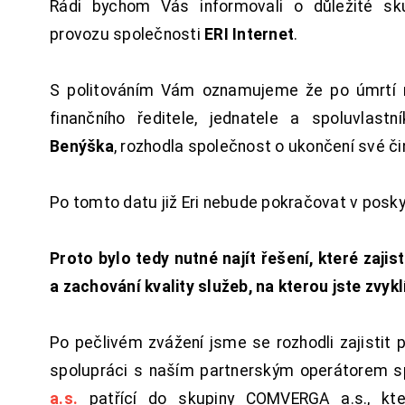
Rádi bychom Vás informovali o důležité sku
provozu společnosti
ERI Internet
.
S politováním Vám oznamujeme že po úmrtí 
finančního ředitele, jednatele a spoluvlast
Benýška
, rozhodla společnost o ukončení své či
Po tomto datu již Eri nebude pokračovat v posk
Proto bylo tedy nutné najít řešení, které zajist
a zachování kvality služeb, na kterou jste zvykl
Po pečlivém zvážení jsme se rozhodli zajistit 
spolupráci s naším partnerským operátorem s
a.s.
patřící do skupiny COMVERGA a.s., kte