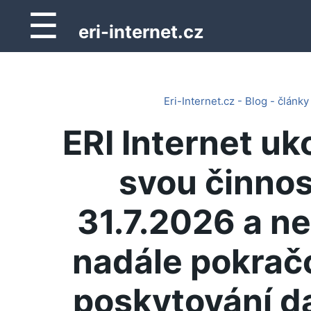
☰
eri-internet.cz
Eri-Internet.cz - Blog - články
ERI Internet uk
svou činnos
31.7.2026 a n
nadále pokrač
poskytování d