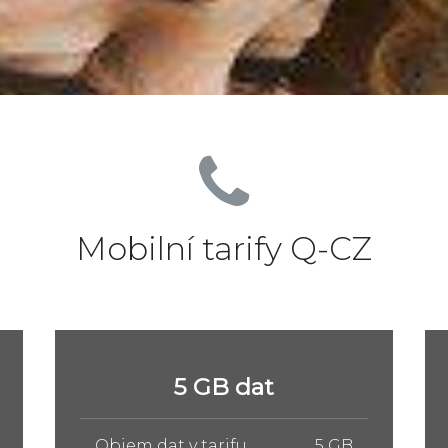
Mobilní tarify Q-CZ
10 GB dat
Objem dat v tarifu
10 GB