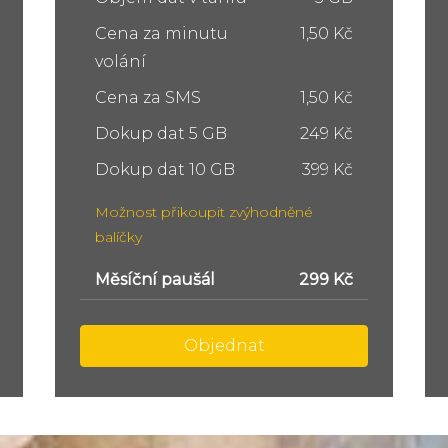
Cena za minutu
1,50 Kč
volání
Cena za SMS
1,50 Kč
Dokup dat 5 GB
249 Kč
Dokup dat 10 GB
399 Kč
Možnost přikoupit zvýhodněné
balíčky
Měsíční paušál
449 Kč
Objednat