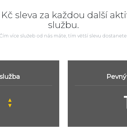
 Kč sleva za každou další akti
službu.
Čím více služeb od nás máte, tím větší slevu dostanete
 služba
Pevný 
▲
▼