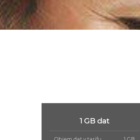
5 GB dat
1 GB
Objem dat v tarifu
5 GB