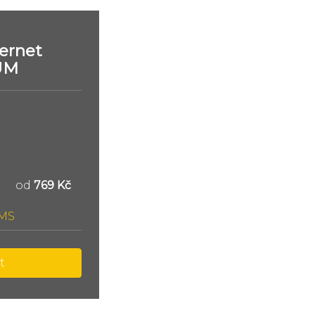
ernet
UM
od
769 Kč
SMS
t