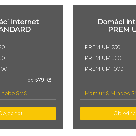
cí internet
Domácí int
TANDARD
PREMI
20
PREMIUM 250
50
PREMIUM 500
100
PREMIUM 1000
od
579 Kč
 nebo SMS
Mám už SIM nebo 
Objednat
Objedna