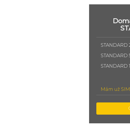
Domá
S
STANDARD 
STANDARD 
STANDARD 
Mám už SIM