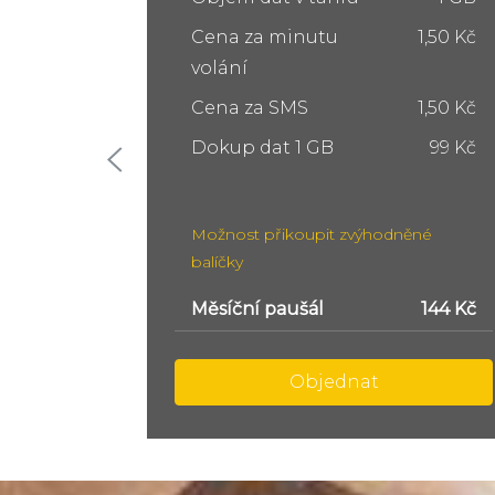
1,50 Kč
Cena za minutu
1,50 Kč
volání
1,50 Kč
Cena za SMS
1,50 Kč
99 Kč
Dokup dat 5 GB
249 Kč
Dokup dat 10 GB
399 Kč
ěné
Možnost přikoupit zvýhodněné
balíčky
144 Kč
Měsíční paušál
299 Kč
Objednat