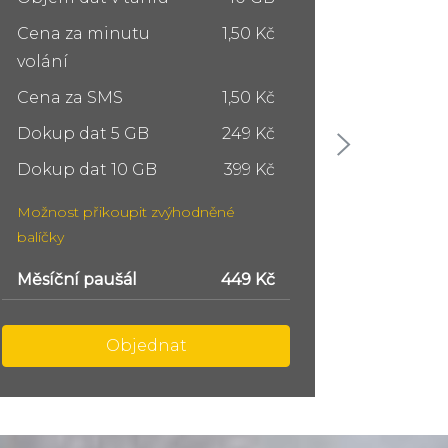
Cena za minutu
1,50 Kč
Cena z
volání
volání
Cena za SMS
1,50 Kč
Cena z
Dokup dat 5 GB
249 Kč
Dokup 
Dokup dat 10 GB
399 Kč
Dokup 
Možnost přikoupit zvýhodněné
Možnost
balíčky
balíčky
Měsíční paušál
749 Kč
Měsíční
Objednat