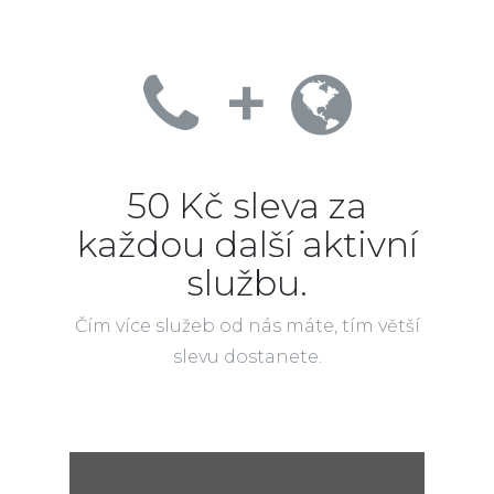
+
50 Kč sleva za
každou další aktivní
službu.
Čím více služeb od nás máte, tím větší
slevu dostanete.