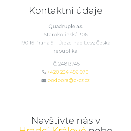
Kontaktní údaje
Quadruple a.s.
Starokolínská 306
190 16 Praha 9 – Újezd nad Lesy, Česká
republika
IČ: 24813745
+420 234 496 070
podpora@q-cz.cz
Navštivte nás v
Hradci Králové
nebo