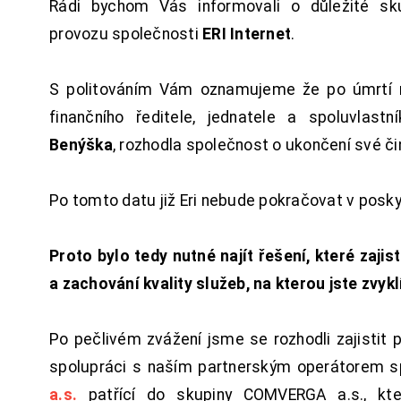
Rádi bychom Vás informovali o důležité sku
provozu společnosti
ERI Internet
.
S politováním Vám oznamujeme že po úmrtí 
finančního ředitele, jednatele a spoluvlast
Benýška
, rozhodla společnost o ukončení své či
Po tomto datu již Eri nebude pokračovat v posk
Proto bylo tedy nutné najít řešení, které zajist
a zachování kvality služeb, na kterou jste zvykl
Po pečlivém zvážení jsme se rozhodli zajistit 
spolupráci s naším partnerským operátorem s
a.s.
patřící do skupiny COMVERGA a.s., kte