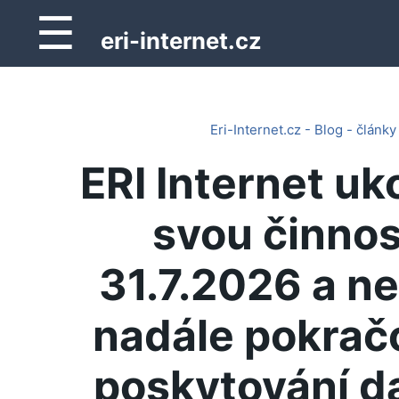
☰
eri-internet.cz
Eri-Internet.cz - Blog - články
ERI Internet uk
svou činnos
31.7.2026 a n
nadále pokrač
poskytování d