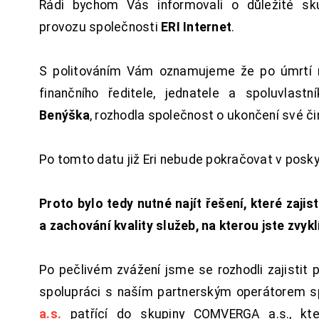
Rádi bychom Vás informovali o důležité sku
provozu společnosti
ERI Internet
.
S politováním Vám oznamujeme že po úmrtí 
finančního ředitele, jednatele a spoluvlast
Benýška
, rozhodla společnost o ukončení své či
Po tomto datu již Eri nebude pokračovat v posk
Proto bylo tedy nutné najít řešení, které zajist
a zachování kvality služeb, na kterou jste zvykl
Po pečlivém zvážení jsme se rozhodli zajistit 
spolupráci s naším partnerským operátorem s
a.s.
patřící do skupiny COMVERGA a.s., kte