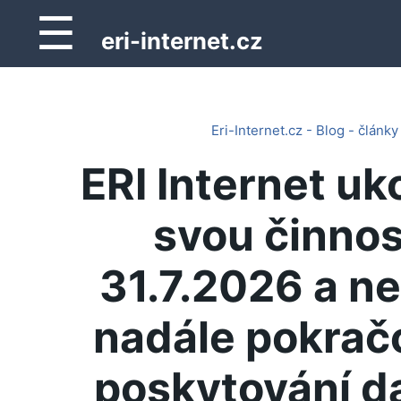
☰
eri-internet.cz
Eri-Internet.cz - Blog - články
ERI Internet uk
svou činnos
31.7.2026 a n
nadále pokrač
poskytování d