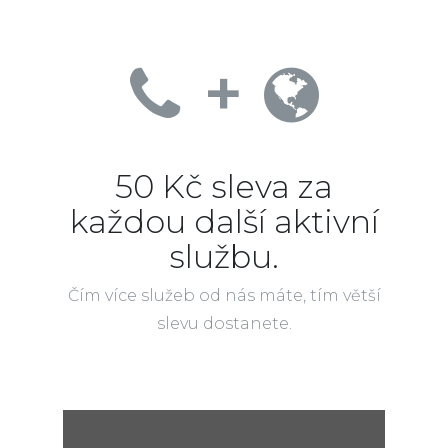
+
50 Kč sleva za
každou další aktivní
službu.
Čím více služeb od nás máte, tím větší
slevu dostanete.