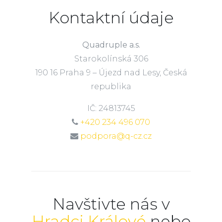
Kontaktní údaje
Quadruple a.s.
Starokolínská 306
190 16 Praha 9 – Újezd nad Lesy, Česká
republika
IČ: 24813745
+420 234 496 070
podpora@q-cz.cz
Navštivte nás v
Hradci Králové
nebo