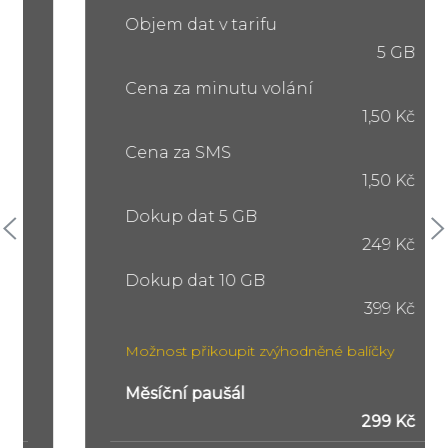
Objem dat v tarifu
5 GB
Cena za minutu volání
1,50 Kč
Cena za SMS
1,50 Kč
Dokup dat 5 GB
249 Kč
Dokup dat 10 GB
399 Kč
Možnost přikoupit zvýhodněné balíčky
Měsíční paušál
299 Kč