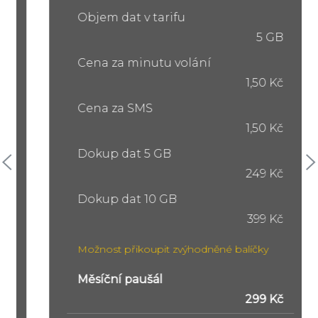
Objem dat v tarifu
5 GB
Cena za minutu volání
1,50 Kč
Cena za SMS
1,50 Kč
Dokup dat 5 GB
249 Kč
Dokup dat 10 GB
399 Kč
Možnost přikoupit zvýhodněné balíčky
Měsíční paušál
299 Kč