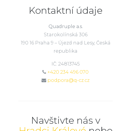
Kontaktní údaje
Quadruple a.s.
Starokolínská 306
190 16 Praha 9 – Újezd nad Lesy, Česká
republika
IČ: 24813745
+420 234 496 070
podpora@q-cz.cz
Navštivte nás v
Hradci Králové
nebo