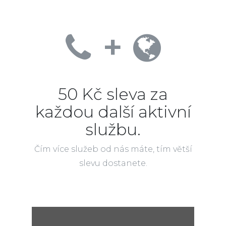
+
50 Kč sleva za
každou další aktivní
službu.
Čím více služeb od nás máte, tím větší
slevu dostanete.